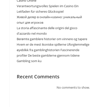
Casino Online
Verantwortungsvolles Spielen im Casino Ein
Leitfaden für sicheres Glücksspiel
Живой дилер в онлайн-казино: уникальный
опыт для игроков
La storia affascinante delle origini del gioco
d'azzardo nel mondo
Berømte gamblere historier om vinnere og tapere
Hvem er de mest ikoniske spillerne Uforglemmelige
øyeblikk fra gamblinghistorien Fascinerende
profiler De beste gamblerne gjennom tidene
Gambling som ku
Recent Comments
No comments to show.