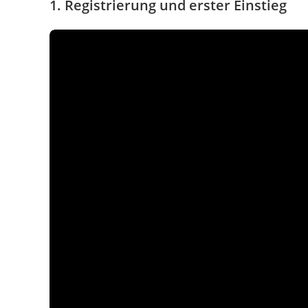
1. Registrierung und erster Einstieg