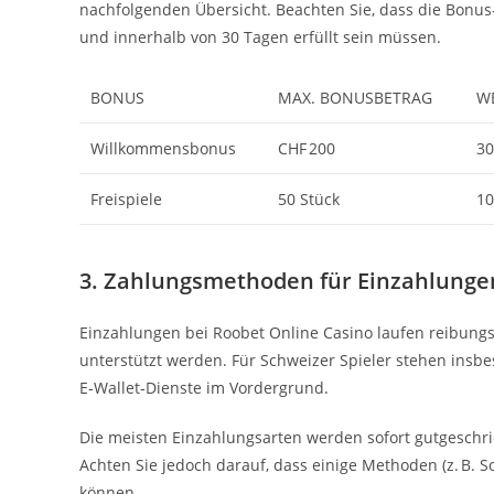
nachfolgenden Übersicht. Beachten Sie, dass die Bonu
und innerhalb von 30 Tagen erfüllt sein müssen.
BONUS
MAX. BONUSBETRAG
W
Willkommensbonus
CHF 200
30
Freispiele
50 Stück
10
3. Zahlungsmethoden für Einzahlunge
Einzahlungen bei Roobet Online Casino laufen reibungsl
unterstützt werden. Für Schweizer Spieler stehen insb
E‑Wallet‑Dienste im Vordergrund.
Die meisten Einzahlungsarten werden sofort gutgeschri
Achten Sie jedoch darauf, dass einige Methoden (z. B. 
können.