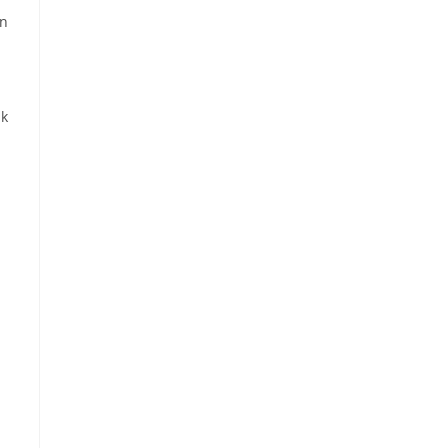
en
nk