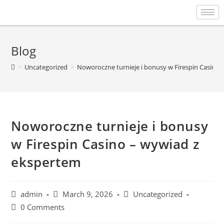
Blog
>
Uncategorized
>
Noworoczne turnieje i bonusy w Firespin Casino
Noworoczne turnieje i bonusy
w Firespin Casino – wywiad z
ekspertem
admin
March 9, 2026
Uncategorized
0 Comments