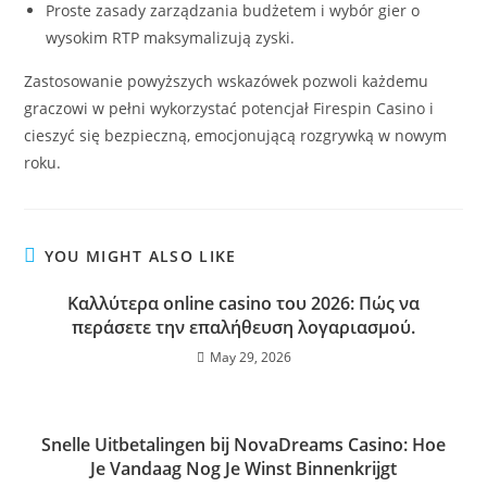
Proste zasady zarządzania budżetem i wybór gier o
wysokim RTP maksymalizują zyski.
Zastosowanie powyższych wskazówek pozwoli każdemu
graczowi w pełni wykorzystać potencjał Firespin Casino i
cieszyć się bezpieczną, emocjonującą rozgrywką w nowym
roku.
YOU MIGHT ALSO LIKE
Καλλύτερα online casino του 2026: Πώς να
περάσετε την επαλήθευση λογαριασμού.
May 29, 2026
Snelle Uitbetalingen bij NovaDreams Casino: Hoe
Je Vandaag Nog Je Winst Binnenkrijgt