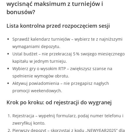
wycisnąć maksimum z turniejów i
bonusów?
Lista kontrolna przed rozpoczęciem sesji
Sprawdź kalendarz turniejów – wybierz te z najniższymi
wymaganiami depozytu.
Ustal budżet – nie przekraczaj 5 % swojego miesięcznego
kapitału w jednym turnieju.
Wybierz gry o wysokim RTP – zwiększysz szanse na
spełnienie wymogów obrotu.
Aktywuj powiadomienia – nie przegapisz nagłych
promocji weekendowych.
Krok po kroku: od rejestracji do wygranej
Rejestracja – wypełnij formularz, podaj numer telefonu i
zweryfikuj konto.
Pierwszy depozyt – skorzystaj z kodu „NEWYEAR2025” dla