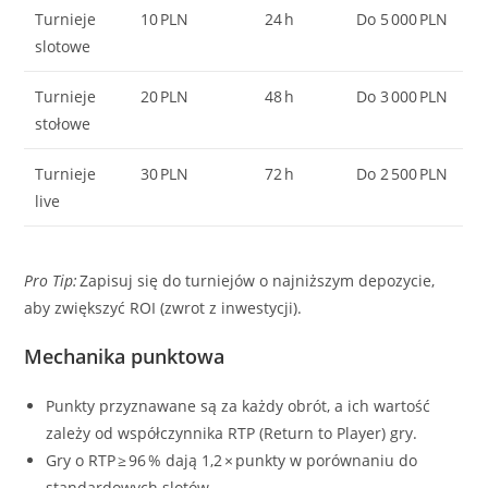
Turnieje
10 PLN
24 h
Do 5 000 PLN
slotowe
Turnieje
20 PLN
48 h
Do 3 000 PLN
stołowe
Turnieje
30 PLN
72 h
Do 2 500 PLN
live
Pro Tip:
Zapisuj się do turniejów o najniższym depozycie,
aby zwiększyć ROI (zwrot z inwestycji).
Mechanika punktowa
Punkty przyznawane są za każdy obrót, a ich wartość
zależy od współczynnika RTP (Return to Player) gry.
Gry o RTP ≥ 96 % dają 1,2 × punkty w porównaniu do
standardowych slotów.