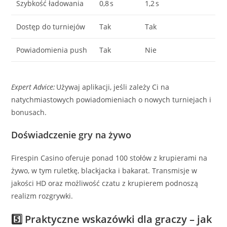
Szybkość ładowania
0,8 s
1,2 s
Dostęp do turniejów
Tak
Tak
Powiadomienia push
Tak
Nie
Expert Advice:
Używaj aplikacji, jeśli zależy Ci na
natychmiastowych powiadomieniach o nowych turniejach i
bonusach.
Doświadczenie gry na żywo
Firespin Casino oferuje ponad 100 stołów z krupierami na
żywo, w tym ruletkę, blackjacka i bakarat. Transmisje w
jakości HD oraz możliwość czatu z krupierem podnoszą
realizm rozgrywki.
5️⃣ Praktyczne wskazówki dla graczy – jak