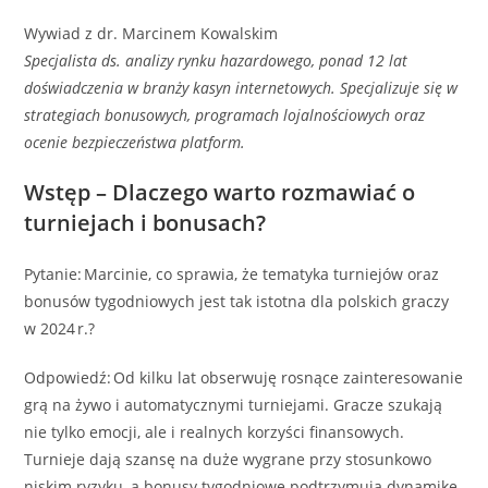
Wywiad z dr. Marcinem Kowalskim
Specjalista ds. analizy rynku hazardowego, ponad 12 lat
doświadczenia w branży kasyn internetowych. Specjalizuje się w
strategiach bonusowych, programach lojalnościowych oraz
ocenie bezpieczeństwa platform.
Wstęp – Dlaczego warto rozmawiać o
turniejach i bonusach?
Pytanie: Marcinie, co sprawia, że tematyka turniejów oraz
bonusów tygodniowych jest tak istotna dla polskich graczy
w 2024 r.?
Odpowiedź: Od kilku lat obserwuję rosnące zainteresowanie
grą na żywo i automatycznymi turniejami. Gracze szukają
nie tylko emocji, ale i realnych korzyści finansowych.
Turnieje dają szansę na duże wygrane przy stosunkowo
niskim ryzyku, a bonusy tygodniowe podtrzymują dynamikę