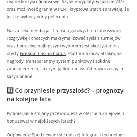
realne korzyści finansowe. Szybkie wypłaty, wsparcie 24/7
oraz możliwość grania w PLN i kryptowalutach sprawiają, że
jest to wybór godny polecenia.
Nasza rekomendacja: Dla osób gotowych na intensywną
rozgrywkę i chcących maksymalizować zyski z turniejów
oraz bonusów, najlepszym wyborem jest skorzystanie z
oferty
FireSpin Casino bonus
. Platforma łączy atrakcyjne
nagrody, transparentny system punktowy i solidne
zabezpieczenia, co czyni ją liderem wśród nowoczesnych
kasyn online.
7️⃣ Co przyniesie przyszłość? – prognozy
na kolejne lata
Pytanie: Jakie zmiany przewidujesz w ofercie turniejowej i
bonusowej w najbliższych latach?
Odpowiedź: Spodziewam się dalszej integracji technologii