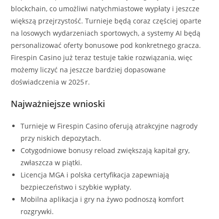
blockchain, co umożliwi natychmiastowe wypłaty i jeszcze
większą przejrzystość. Turnieje będą coraz częściej oparte
na losowych wydarzeniach sportowych, a systemy AI będą
personalizować oferty bonusowe pod konkretnego gracza.
Firespin Casino już teraz testuje takie rozwiązania, więc
możemy liczyć na jeszcze bardziej dopasowane
doświadczenia w 2025 r.
Najważniejsze wnioski
Turnieje w Firespin Casino oferują atrakcyjne nagrody
przy niskich depozytach.
Cotygodniowe bonusy reload zwiększają kapitał gry,
zwłaszcza w piątki.
Licencja MGA i polska certyfikacja zapewniają
bezpieczeństwo i szybkie wypłaty.
Mobilna aplikacja i gry na żywo podnoszą komfort
rozgrywki.