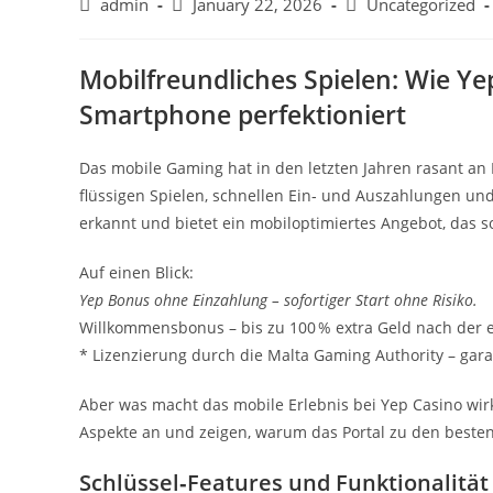
admin
January 22, 2026
Uncategorized
Mobilfreundliches Spielen: Wie Ye
Smartphone perfektioniert
Das mobile Gaming hat in den letzten Jahren rasant an
flüssigen Spielen, schnellen Ein‑ und Auszahlungen un
erkannt und bietet ein mobiloptimiertes Angebot, das s
Auf einen Blick:
Yep Bonus ohne Einzahlung – sofortiger Start ohne Risiko.
Willkommensbonus – bis zu 100 % extra Geld nach der e
* Lizenzierung durch die Malta Gaming Authority – garan
Aber was macht das mobile Erlebnis bei Yep Casino wirk
Aspekte an und zeigen, warum das Portal zu den besten
Schlüssel‑Features und Funktionalität