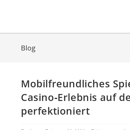
Blog
Mobilfreundliches Spi
Casino‑Erlebnis auf 
perfektioniert