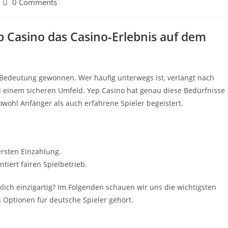
0 Comments
p Casino das Casino‑Erlebnis auf dem
 Bedeutung gewonnen. Wer häufig unterwegs ist, verlangt nach
d einem sicheren Umfeld. Yep Casino hat genau diese Bedürfnisse
owohl Anfänger als auch erfahrene Spieler begeistert.
rsten Einzahlung.
tiert fairen Spielbetrieb.
lich einzigartig? Im Folgenden schauen wir uns die wichtigsten
 Optionen für deutsche Spieler gehört.