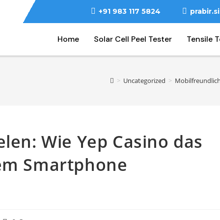
+91 983 117 5824
prabir.s
Home
Solar Cell Peel Tester
Tensile T
>
Uncategorized
>
Mobilfreundlich
elen: Wie Yep Casino das
dem Smartphone