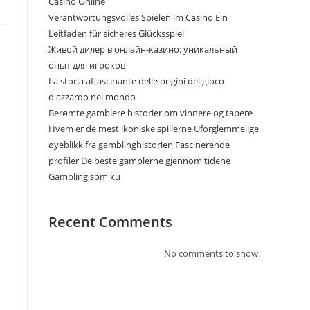
Casino Online
Verantwortungsvolles Spielen im Casino Ein
Leitfaden für sicheres Glücksspiel
Живой дилер в онлайн-казино: уникальный
опыт для игроков
La storia affascinante delle origini del gioco
d'azzardo nel mondo
Berømte gamblere historier om vinnere og tapere
Hvem er de mest ikoniske spillerne Uforglemmelige
øyeblikk fra gamblinghistorien Fascinerende
profiler De beste gamblerne gjennom tidene
Gambling som ku
Recent Comments
No comments to show.