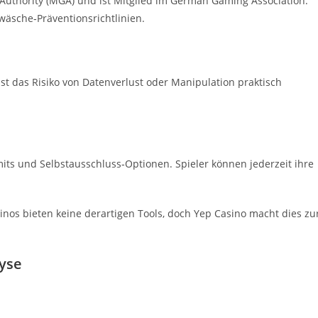
 Authority (MGA) und ist Mitglied im German Gaming Association.
wäsche‑Präventionsrichtlinien.
ist das Risiko von Datenverlust oder Manipulation praktisch
imits und Selbstausschluss‑Optionen. Spieler können jederzeit ihre
nos bieten keine derartigen Tools, doch Yep Casino macht dies zu
yse