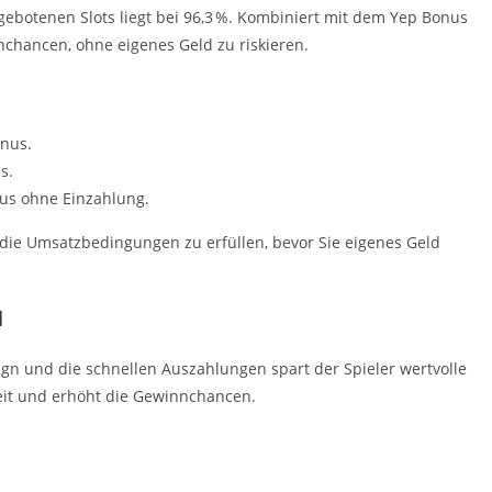
ngebotenen Slots liegt bei 96,3 %. Kombiniert mit dem Yep Bonus
nchancen, ohne eigenes Geld zu riskieren.
onus.
s.
nus ohne Einzahlung.
die Umsatzbedingungen zu erfüllen, bevor Sie eigenes Geld
l
ign und die schnellen Auszahlungen spart der Spieler wertvolle
heit und erhöht die Gewinnchancen.