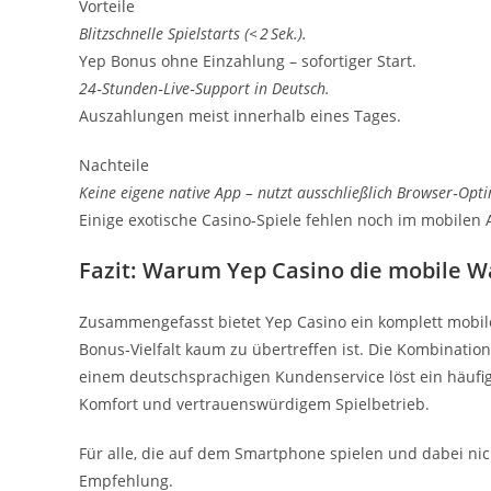
Vorteile
Blitzschnelle Spielstarts (< 2 Sek.).
Yep Bonus ohne Einzahlung – sofortiger Start.
24‑Stunden‑Live‑Support in Deutsch.
Auszahlungen meist innerhalb eines Tages.
Nachteile
Keine eigene native App – nutzt ausschließlich Browser‑Opt
Einige exotische Casino‑Spiele fehlen noch im mobilen 
Fazit: Warum Yep Casino die mobile Wa
Zusammengefasst bietet Yep Casino ein komplett mobiles
Bonus‑Vielfalt kaum zu übertreffen ist. Die Kombinati
einem deutschsprachigen Kundenservice löst ein häufig
Komfort und vertrauenswürdigem Spielbetrieb.
Für alle, die auf dem Smartphone spielen und dabei nicht
Empfehlung.