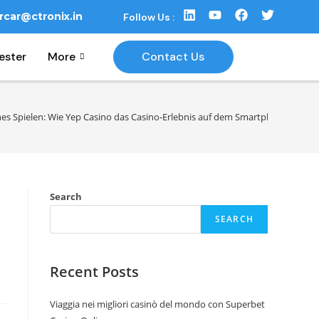
ircar@ctronix.in
Follow Us :
ester
More
Contact Us
es Spielen: Wie Yep Casino das Casino‑Erlebnis auf dem Smartphone perfekt
Search
SEARCH
Recent Posts
Viaggia nei migliori casinò del mondo con Superbet