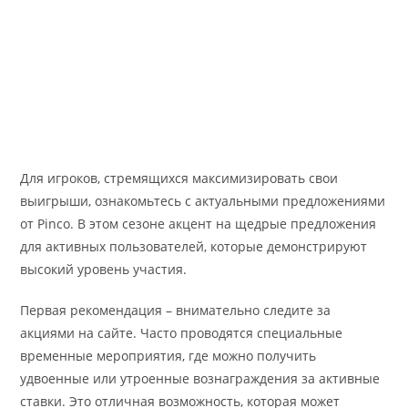
Для игроков, стремящихся максимизировать свои
выигрыши, ознакомьтесь с актуальными предложениями
от Pinco. В этом сезоне акцент на щедрые предложения
для активных пользователей, которые демонстрируют
высокий уровень участия.
Первая рекомендация – внимательно следите за
акциями на сайте. Часто проводятся специальные
временные мероприятия, где можно получить
удвоенные или утроенные вознаграждения за активные
ставки. Это отличная возможность, которая может