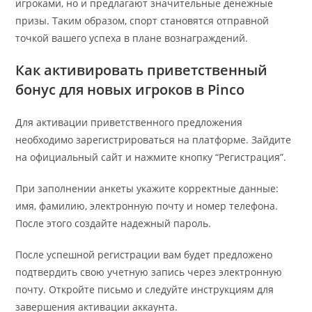
игроками, но и предлагают значительные денежные
призы. Таким образом, спорт становятся отправной
точкой вашего успеха в плане вознаграждений.
Как активировать приветственный
бонус для новых игроков в Pinco
Для активации приветственного предложения
необходимо зарегистрироваться на платформе. Зайдите
на официальный сайт и нажмите кнопку “Регистрация”.
При заполнении анкеты укажите корректные данные:
имя, фамилию, электронную почту и номер телефона.
После этого создайте надежный пароль.
После успешной регистрации вам будет предложено
подтвердить свою учетную запись через электронную
почту. Откройте письмо и следуйте инструкциям для
завершения активации аккаунта.