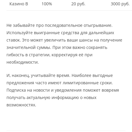
Казино В
100%
20 руб.
3000 руб.
Не забывайте про последовательное отыгрывание.
Используйте выигранные средства для дальнейших
ставок. Это может увеличить ваши шансы на получение
значительной суммы. При этом важно сохранять
гибкость в стратегии, корректируя её при
необходимости.
И, наконец, учитывайте время. Наиболее выгодные
предложения часто имеют лимитированные сроки.
Подписка на новости и уведомления поможет вовремя
получать актуальную информацию о новых
возможностях.