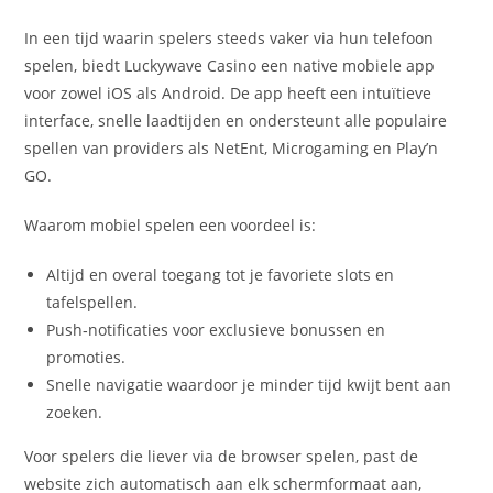
In een tijd waarin spelers steeds vaker via hun telefoon
spelen, biedt Luckywave Casino een native mobiele app
voor zowel iOS als Android. De app heeft een intuïtieve
interface, snelle laadtijden en ondersteunt alle populaire
spellen van providers als NetEnt, Microgaming en Play’n
GO.
Waarom mobiel spelen een voordeel is:
Altijd en overal toegang tot je favoriete slots en
tafelspellen.
Push‑notificaties voor exclusieve bonussen en
promoties.
Snelle navigatie waardoor je minder tijd kwijt bent aan
zoeken.
Voor spelers die liever via de browser spelen, past de
website zich automatisch aan elk schermformaat aan,