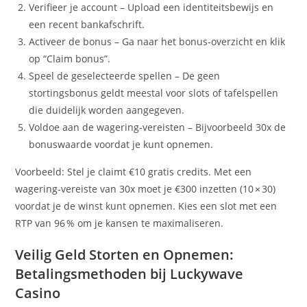
Verifieer je account – Upload een identiteitsbewijs en
een recent bankafschrift.
Activeer de bonus – Ga naar het bonus‑overzicht en klik
op “Claim bonus”.
Speel de geselecteerde spellen – De geen
stortingsbonus geldt meestal voor slots of tafelspellen
die duidelijk worden aangegeven.
Voldoe aan de wagering‑vereisten – Bijvoorbeeld 30x de
bonuswaarde voordat je kunt opnemen.
Voorbeeld: Stel je claimt €10 gratis credits. Met een
wagering‑vereiste van 30x moet je €300 inzetten (10 × 30)
voordat je de winst kunt opnemen. Kies een slot met een
RTP van 96 % om je kansen te maximaliseren.
Veilig Geld Storten en Opnemen:
Betalingsmethoden bij Luckywave
Casino