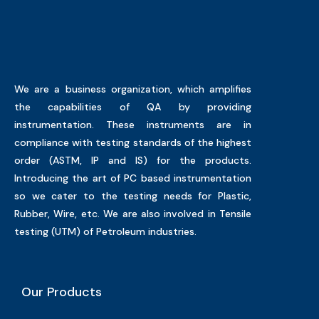
We are a business organization, which amplifies
the capabilities of QA by providing
instrumentation. These instruments are in
compliance with testing standards of the highest
order (ASTM, IP and IS) for the products.
Introducing the art of PC based instrumentation
so we cater to the testing needs for Plastic,
Rubber, Wire, etc. We are also involved in Tensile
testing (UTM) of Petroleum industries.
Our Products