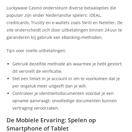
Luckywave Casino ondersteunt diverse betaalopties die
populair zijn onder Nederlandse spelers: iDEAL,
creditcards, Trustly en e‑wallets zoals Skrill en Neteller. De
site onderscheidt zich door uitbetalingen binnen 24 uur te
garanderen bij gebruik van eBanking‑methoden.
Tips voor snelle uitbetalingen:
Gebruik dezelfde methode als waarmee je hebt gestort;
dit versnelt de verificatie.
Stel een limiet in je account in om te voorkomen dat je
per ongeluk meer uitgeeft dan je wilt.
Controleer je identiteitsdocumenten voordat je een
opname aanvraagt; onvolledige documenten kunnen
vertraging veroorzaken.
De Mobiele Ervaring: Spelen op
Smartphone of Tablet