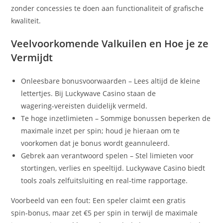
zonder concessies te doen aan functionaliteit of grafische
kwaliteit.
Veelvoorkomende Valkuilen en Hoe je ze
Vermijdt
Onleesbare bonusvoorwaarden – Lees altijd de kleine
lettertjes. Bij Luckywave Casino staan de
wagering‑vereisten duidelijk vermeld.
Te hoge inzetlimieten – Sommige bonussen beperken de
maximale inzet per spin; houd je hieraan om te
voorkomen dat je bonus wordt geannuleerd.
Gebrek aan verantwoord spelen – Stel limieten voor
stortingen, verlies en speeltijd. Luckywave Casino biedt
tools zoals zelfuitsluiting en real‑time rapportage.
Voorbeeld van een fout: Een speler claimt een gratis
spin‑bonus, maar zet €5 per spin in terwijl de maximale