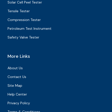
Solar Cell Peel Tester
Tensile Tester
Compression Tester
Petroleum Test Instrument
Safety Valve Tester
More Links
About Us
Contact Us
Site Map
Help Center
Privacy Policy
Terms & Conditions