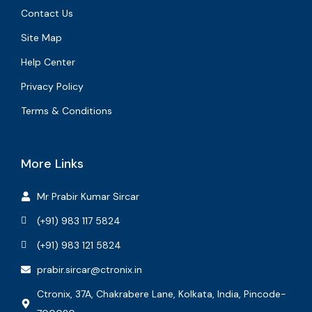
Contact Us
Site Map
Help Center
Privacy Policy
Terms & Conditions
More Links
Mr Prabir Kumar Sircar
(+91) 983 117 5824
(+91) 983 121 5824
prabir.sircar@ctronix.in
Ctronix, 37A, Chakrabere Lane, Kolkata, India, Pincode-