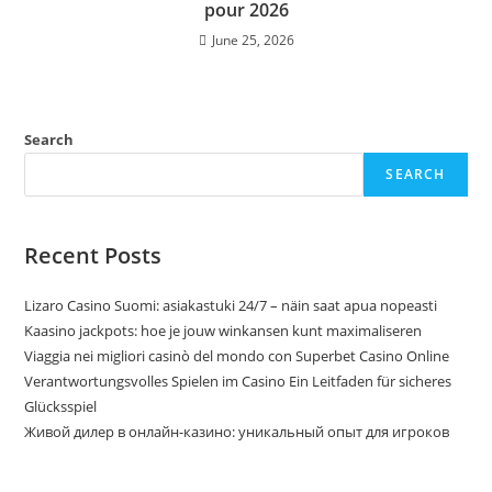
pour 2026
June 25, 2026
Search
SEARCH
Recent Posts
Lizaro Casino Suomi: asiakastuki 24/7 – näin saat apua nopeasti
Kaasino jackpots: hoe je jouw winkansen kunt maximaliseren
Viaggia nei migliori casinò del mondo con Superbet Casino Online
Verantwortungsvolles Spielen im Casino Ein Leitfaden für sicheres
Glücksspiel
Живой дилер в онлайн-казино: уникальный опыт для игроков