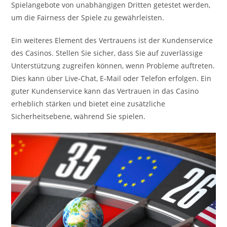
Spielangebote von unabhängigen Dritten getestet werden,
um die Fairness der Spiele zu gewährleisten.
Ein weiteres Element des Vertrauens ist der Kundenservice
des Casinos. Stellen Sie sicher, dass Sie auf zuverlässige
Unterstützung zugreifen können, wenn Probleme auftreten.
Dies kann über Live-Chat, E-Mail oder Telefon erfolgen. Ein
guter Kundenservice kann das Vertrauen in das Casino
erheblich stärken und bietet eine zusätzliche
Sicherheitsebene, während Sie spielen.