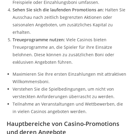
Freispiele oder Einzahlungsboni umfassen.
Sehen Sie sich die laufenden Promotions an:
Halten Sie
Ausschau nach zeitlich begrenzten Aktionen oder
saisonalen Angeboten, um zusätzliches Kapital zu
erhalten.
Treueprogramme nutzen:
Viele Casinos bieten
Treueprogramme an, die Spieler für ihre Einsätze
belohnen. Diese können zu zusätzlichen Boni oder
exklusiven Angeboten führen.
Maximieren Sie Ihre ersten Einzahlungen mit attraktiven
Willkommensboni.
Verstehen Sie die Spielbedingungen, um nicht von
versteckten Anforderungen überrascht zu werden.
Teilnahme an Veranstaltungen und Wettbewerben, die
in vielen Casinos angeboten werden.
Hauptbereiche von Casino-Promotions
und deren Angebote