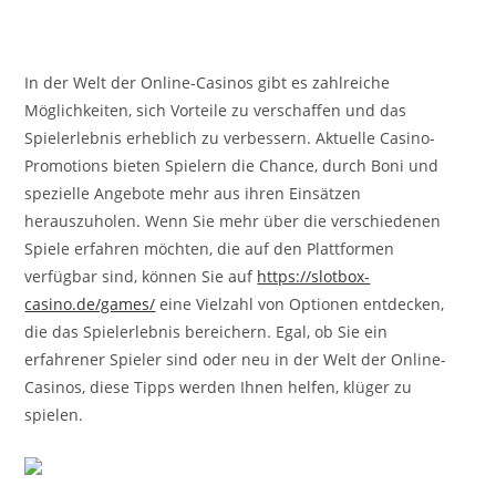
In der Welt der Online-Casinos gibt es zahlreiche
Möglichkeiten, sich Vorteile zu verschaffen und das
Spielerlebnis erheblich zu verbessern. Aktuelle Casino-
Promotions bieten Spielern die Chance, durch Boni und
spezielle Angebote mehr aus ihren Einsätzen
herauszuholen. Wenn Sie mehr über die verschiedenen
Spiele erfahren möchten, die auf den Plattformen
verfügbar sind, können Sie auf
https://slotbox-
casino.de/games/
eine Vielzahl von Optionen entdecken,
die das Spielerlebnis bereichern. Egal, ob Sie ein
erfahrener Spieler sind oder neu in der Welt der Online-
Casinos, diese Tipps werden Ihnen helfen, klüger zu
spielen.