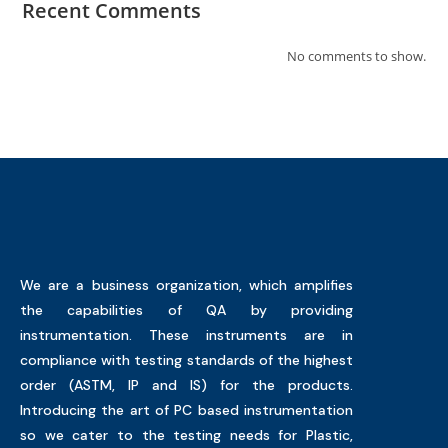
Recent Comments
No comments to show.
We are a business organization, which amplifies
the capabilities of QA by providing
instrumentation. These instruments are in
compliance with testing standards of the highest
order (ASTM, IP and IS) for the products.
Introducing the art of PC based instrumentation
so we cater to the testing needs for Plastic,