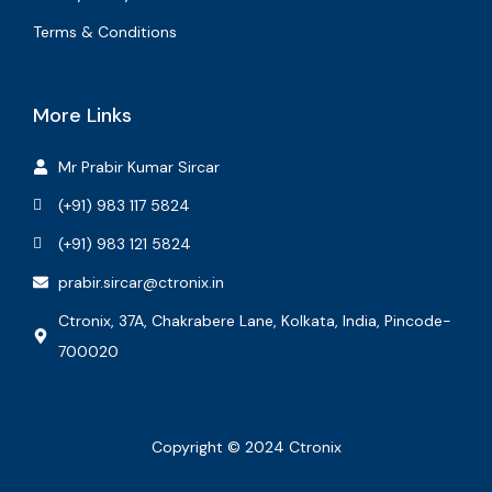
Terms & Conditions
More Links
Mr Prabir Kumar Sircar
(+91) 983 117 5824
(+91) 983 121 5824
prabir.sircar@ctronix.in
Ctronix, 37A, Chakrabere Lane, Kolkata, India, Pincode-
700020
Copyright © 2024 Ctronix