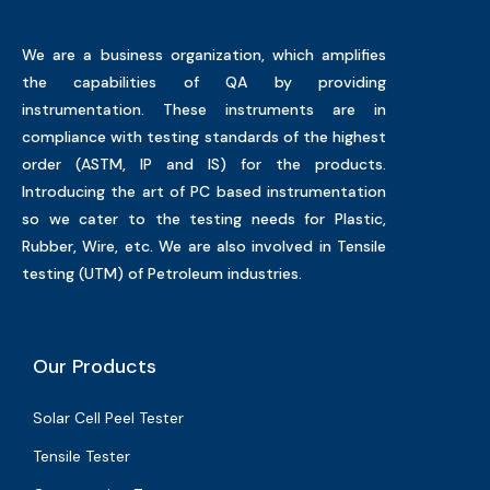
We are a business organization, which amplifies
the capabilities of QA by providing
instrumentation. These instruments are in
compliance with testing standards of the highest
order (ASTM, IP and IS) for the products.
Introducing the art of PC based instrumentation
so we cater to the testing needs for Plastic,
Rubber, Wire, etc. We are also involved in Tensile
testing (UTM) of Petroleum industries.
Our Products
Solar Cell Peel Tester
Tensile Tester