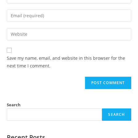
Save my name, email, and website in this browser for the
next time I comment.
Search
SEARCH
Recent Posts