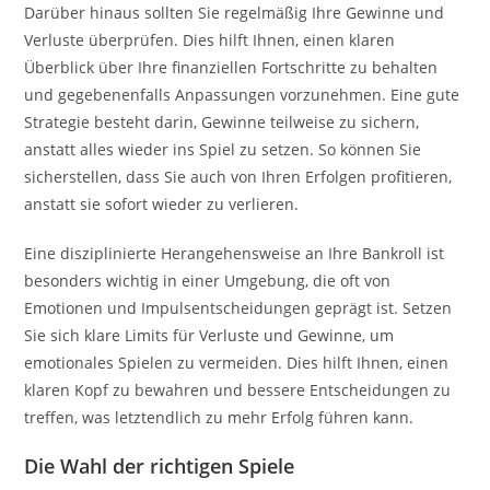
Darüber hinaus sollten Sie regelmäßig Ihre Gewinne und
Verluste überprüfen. Dies hilft Ihnen, einen klaren
Überblick über Ihre finanziellen Fortschritte zu behalten
und gegebenenfalls Anpassungen vorzunehmen. Eine gute
Strategie besteht darin, Gewinne teilweise zu sichern,
anstatt alles wieder ins Spiel zu setzen. So können Sie
sicherstellen, dass Sie auch von Ihren Erfolgen profitieren,
anstatt sie sofort wieder zu verlieren.
Eine disziplinierte Herangehensweise an Ihre Bankroll ist
besonders wichtig in einer Umgebung, die oft von
Emotionen und Impulsentscheidungen geprägt ist. Setzen
Sie sich klare Limits für Verluste und Gewinne, um
emotionales Spielen zu vermeiden. Dies hilft Ihnen, einen
klaren Kopf zu bewahren und bessere Entscheidungen zu
treffen, was letztendlich zu mehr Erfolg führen kann.
Die Wahl der richtigen Spiele