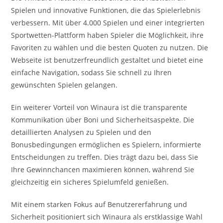
Spielen und innovative Funktionen, die das Spielerlebnis
verbessern. Mit über 4.000 Spielen und einer integrierten
Sportwetten-Plattform haben Spieler die Möglichkeit, ihre
Favoriten zu wählen und die besten Quoten zu nutzen. Die
Webseite ist benutzerfreundlich gestaltet und bietet eine
einfache Navigation, sodass Sie schnell zu Ihren
gewünschten Spielen gelangen.
Ein weiterer Vorteil von Winaura ist die transparente
Kommunikation über Boni und Sicherheitsaspekte. Die
detaillierten Analysen zu Spielen und den
Bonusbedingungen ermöglichen es Spielern, informierte
Entscheidungen zu treffen. Dies trägt dazu bei, dass Sie
Ihre Gewinnchancen maximieren können, während Sie
gleichzeitig ein sicheres Spielumfeld genießen.
Mit einem starken Fokus auf Benutzererfahrung und
Sicherheit positioniert sich Winaura als erstklassige Wahl