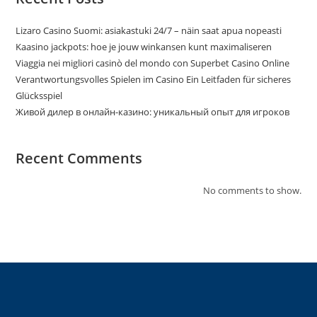
Lizaro Casino Suomi: asiakastuki 24/7 – näin saat apua nopeasti
Kaasino jackpots: hoe je jouw winkansen kunt maximaliseren
Viaggia nei migliori casinò del mondo con Superbet Casino Online
Verantwortungsvolles Spielen im Casino Ein Leitfaden für sicheres
Glücksspiel
Живой дилер в онлайн-казино: уникальный опыт для игроков
Recent Comments
No comments to show.