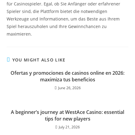
für Casinospieler. Egal, ob Sie Anfänger oder erfahrener
Spieler sind, die Plattform bietet die notwendigen
Werkzeuge und Informationen, um das Beste aus Ihrem
Spiel herauszuholen und Ihre Gewinnchancen zu
maximieren.
YOU MIGHT ALSO LIKE
Ofertas y promociones de casinos online en 2026:
maximiza tus beneficios
June 26, 2026
A beginner’s journey at WestAce Casino: essential
tips for new players
July 21, 2026