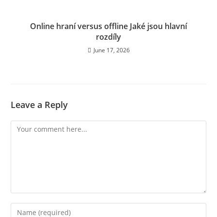
Online hraní versus offline Jaké jsou hlavní
rozdíly
June 17, 2026
Leave a Reply