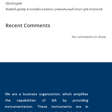
Glücksspiel
Живой дилер в онлайн-казино: уникальный опыт для игроков
Recent Comments
No comments to show.
We are a business organization, which amplifies
the capabilities of QA by providing
instrumentation. These instruments are in