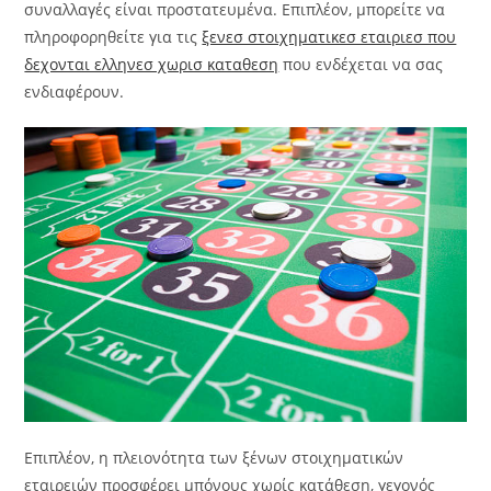
συναλλαγές είναι προστατευμένα. Επιπλέον, μπορείτε να
πληροφορηθείτε για τις
ξενεσ στοιχηματικεσ εταιριεσ που
δεχονται ελληνεσ χωρισ καταθεση
που ενδέχεται να σας
ενδιαφέρουν.
Επιπλέον, η πλειονότητα των ξένων στοιχηματικών
εταιρειών προσφέρει μπόνους χωρίς κατάθεση, γεγονός