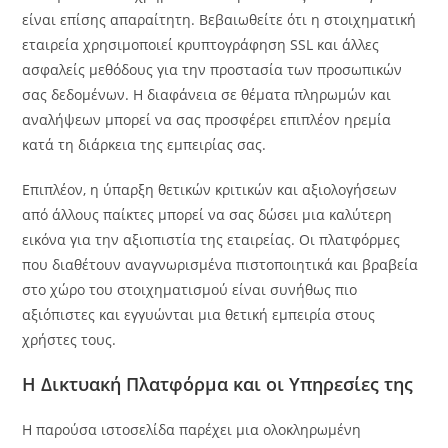
είναι επίσης απαραίτητη. Βεβαιωθείτε ότι η στοιχηματική
εταιρεία χρησιμοποιεί κρυπτογράφηση SSL και άλλες
ασφαλείς μεθόδους για την προστασία των προσωπικών
σας δεδομένων. Η διαφάνεια σε θέματα πληρωμών και
αναλήψεων μπορεί να σας προσφέρει επιπλέον ηρεμία
κατά τη διάρκεια της εμπειρίας σας.
Επιπλέον, η ύπαρξη θετικών κριτικών και αξιολογήσεων
από άλλους παίκτες μπορεί να σας δώσει μια καλύτερη
εικόνα για την αξιοπιστία της εταιρείας. Οι πλατφόρμες
που διαθέτουν αναγνωρισμένα πιστοποιητικά και βραβεία
στο χώρο του στοιχηματισμού είναι συνήθως πιο
αξιόπιστες και εγγυώνται μια θετική εμπειρία στους
χρήστες τους.
Η Δικτυακή Πλατφόρμα και οι Υπηρεσίες της
Η παρούσα ιστοσελίδα παρέχει μια ολοκληρωμένη