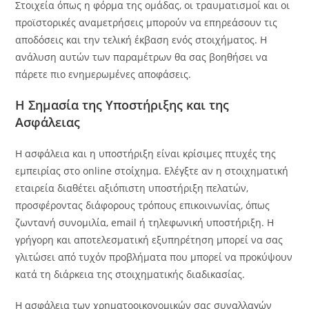
Στοιχεία όπως η φόρμα της ομάδας, οι τραυματισμοί και οι
προϊστορικές αναμετρήσεις μπορούν να επηρεάσουν τις
αποδόσεις και την τελική έκβαση ενός στοιχήματος. Η
ανάλυση αυτών των παραμέτρων θα σας βοηθήσει να
πάρετε πιο ενημερωμένες αποφάσεις.
Η Σημασία της Υποστήριξης και της
Ασφάλειας
Η ασφάλεια και η υποστήριξη είναι κρίσιμες πτυχές της
εμπειρίας στο online στοίχημα. Ελέγξτε αν η στοιχηματική
εταιρεία διαθέτει αξιόπιστη υποστήριξη πελατών,
προσφέροντας διάφορους τρόπους επικοινωνίας, όπως
ζωντανή συνομιλία, email ή τηλεφωνική υποστήριξη. Η
γρήγορη και αποτελεσματική εξυπηρέτηση μπορεί να σας
γλιτώσει από τυχόν προβλήματα που μπορεί να προκύψουν
κατά τη διάρκεια της στοιχηματικής διαδικασίας.
Η ασφάλεια των χρηματοοικονομικών σας συναλλαγών