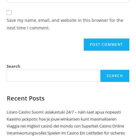
Save my name, email, and website in this browser for the
next time I comment.
Search
SEARCH
Recent Posts
Lizaro Casino Suomi: asiakastuki 24/7 – näin saat apua nopeasti
Kaasino jackpots: hoe je jouw winkansen kunt maximaliseren
Viaggia nei migliori casinò del mondo con Superbet Casino Online
Verantwortungsvolles Spielen im Casino Ein Leitfaden für sicheres