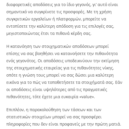
διαφορετικές αποδόσεις για το ίδιο γεγονός, γι’ αυτό είναι
σημαντικό να συγκρίνετε τις προσφορές. Με τη χρήση
συγκριτικών εργαλείων ή πλατφορμών, μπορείτε να
εντοπίσετε την καλύτερη απόδοση για τις επιλογές σας,
μεγιστοποιώντας έτσι τα πιθανά κέρδη σας.
Η κατανόηση των στοιχηματικών αποδόσεων μπορεί
επίσης να σας βοηθήσει να κατανοήσετε την πιθανότητα
ενός γεγονότος. Οι αποδόσεις υποδεικνύουν την εκτίμηση
της στοιχηματικής εταιρείας για τις πιθανότητες νίκης,
οπότε η γνώση τους μπορεί να σας δώσει μια καλύτερη
εικόνα για το πώς να τοποθετήσετε τα στοιχήματά σας. Εάν
οι αποδόσεις είναι υψηλότερες από τις πραγματικές
πιθανότητες, τότε έχετε μια ευκαιρία «value».
Επιπλέον, η παρακολούθηση των τάσεων και των
στατιστικών στοιχείων μπορεί να σας προσφέρει
πληροφορίες που δεν είναι προφανείς με την πρώτη ματιά.