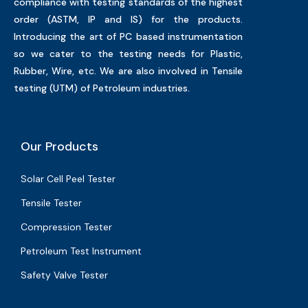
compliance with testing standards of the highest
order (ASTM, IP and IS) for the products.
Introducing the art of PC based instrumentation
so we cater to the testing needs for Plastic,
Rubber, Wire, etc. We are also involved in Tensile
testing (UTM) of Petroleum industries.
Our Products
Solar Cell Peel Tester
Tensile Tester
Compression Tester
Petroleum Test Instrument
Safety Valve Tester