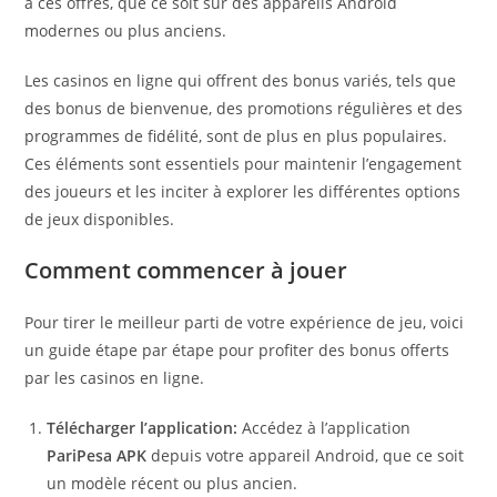
à ces offres, que ce soit sur des appareils Android
modernes ou plus anciens.
Les casinos en ligne qui offrent des bonus variés, tels que
des bonus de bienvenue, des promotions régulières et des
programmes de fidélité, sont de plus en plus populaires.
Ces éléments sont essentiels pour maintenir l’engagement
des joueurs et les inciter à explorer les différentes options
de jeux disponibles.
Comment commencer à jouer
Pour tirer le meilleur parti de votre expérience de jeu, voici
un guide étape par étape pour profiter des bonus offerts
par les casinos en ligne.
Télécharger l’application:
Accédez à l’application
PariPesa APK
depuis votre appareil Android, que ce soit
un modèle récent ou plus ancien.