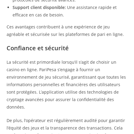
Support client disponible:
Une assistance rapide et
efficace en cas de besoin.
Ces avantages contribuent à une expérience de jeu
agréable et sécurisée sur les plateformes de pari en ligne.
Confiance et sécurité
La sécurité est primordiale lorsqu’il s’agit de choisir un
casino en ligne. PariPesa s’engage à fournir un
environnement de jeu sécurisé, garantissant que toutes les
informations personnelles et financières des utilisateurs
sont protégées. L’application utilise des technologies de
cryptage avancées pour assurer la confidentialité des
données.
De plus, l’opérateur est régulièrement audité pour garantir
l’équité des jeux et la transparence des transactions. Cela