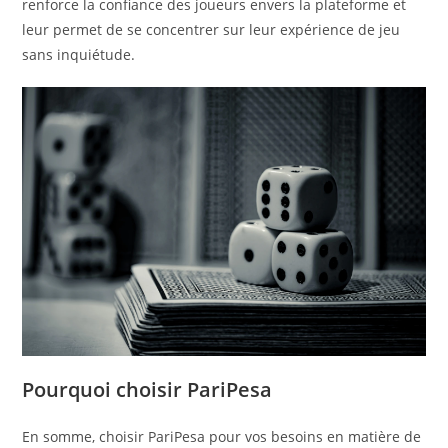
renforce la confiance des joueurs envers la plateforme et
leur permet de se concentrer sur leur expérience de jeu
sans inquiétude.
Pourquoi choisir PariPesa
En somme, choisir PariPesa pour vos besoins en matière de