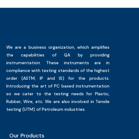
We are a business organization, which amplifies
the capabilities of QA by providing
instrumentation. These instruments are in
compliance with testing standards of the highest
order (ASTM, IP and IS) for the products.
Introducing the art of PC based instrumentation
so we cater to the testing needs for Plastic,
Rubber, Wire, etc. We are also involved in Tensile
testing (UTM) of Petroleum industries.
Our Products