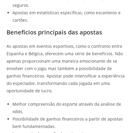
seguros.
Apostas em estatísticas específicas, como escanteios e
cartões.
Benefícios principais das apostas
As apostas em eventos esportivos, como o confronto entre
Espanha e Bélgica, oferecem uma série de benefícios. Não
apenas proporcionam uma maneira emocionante de se
envolver com o jogo, mas também a possibilidade de
ganhos financeiros. Apostar pode intensificar a experiência
do espectador, transformando cada jogada em uma
oportunidade de lucro.
Melhor compreensão do esporte através da análise de
odds.
Possibilidade de ganhos financeiros a partir de apostas
bem fundamentadas.