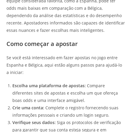
equipe considerada favorita, como a Espanha, pode ter
odds mais baixas em comparação com a Bélgica,
dependendo da análise das estatísticas e do desempenho
recente. Apostadores informados são capazes de identificar
essas nuances e fazer escolhas mais inteligentes.
Como começar a apostar
Se você está interessado em fazer apostas no jogo entre
Espanha e Bélgica, aqui estão alguns passos para ajudá-lo
a iniciar:
Escolha uma plataforma de apostas:
Compare
diferentes sites de apostas e escolha um que ofereça
boas odds e uma interface amigável.
Crie uma conta:
Complete o registro fornecendo suas
informações pessoais e criando um login seguro.
Verifique seus dados:
Siga os protocolos de verificação
para garantir que sua conta esteja segura e em