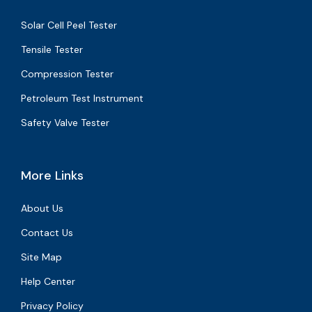
Solar Cell Peel Tester
Tensile Tester
Compression Tester
Petroleum Test Instrument
Safety Valve Tester
More Links
About Us
Contact Us
Site Map
Help Center
Privacy Policy