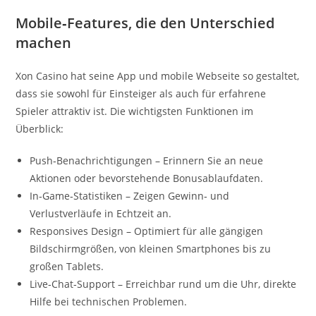
Mobile‑Features, die den Unterschied
machen
Xon Casino hat seine App und mobile Webseite so gestaltet,
dass sie sowohl für Einsteiger als auch für erfahrene
Spieler attraktiv ist. Die wichtigsten Funktionen im
Überblick:
Push‑Benachrichtigungen – Erinnern Sie an neue
Aktionen oder bevorstehende Bonusablaufdaten.
In‑Game‑Statistiken – Zeigen Gewinn‑ und
Verlustverläufe in Echtzeit an.
Responsives Design – Optimiert für alle gängigen
Bildschirmgrößen, von kleinen Smartphones bis zu
großen Tablets.
Live‑Chat‑Support – Erreichbar rund um die Uhr, direkte
Hilfe bei technischen Problemen.