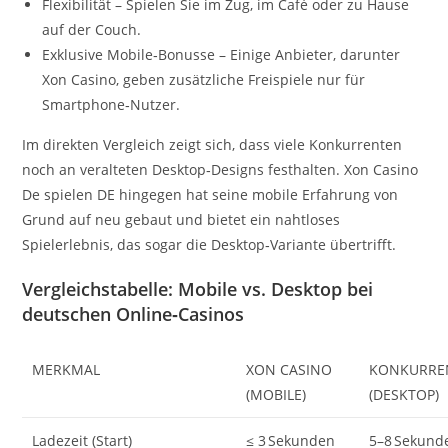
Flexibilität – Spielen Sie im Zug, im Café oder zu Hause
auf der Couch.
Exklusive Mobile‑Bonusse – Einige Anbieter, darunter
Xon Casino, geben zusätzliche Freispiele nur für
Smartphone‑Nutzer.
Im direkten Vergleich zeigt sich, dass viele Konkurrenten
noch an veralteten Desktop‑Designs festhalten. Xon Casino
De spielen DE hingegen hat seine mobile Erfahrung von
Grund auf neu gebaut und bietet ein nahtloses
Spielerlebnis, das sogar die Desktop‑Variante übertrifft.
Vergleichstabelle: Mobile vs. Desktop bei
deutschen Online‑Casinos
MERKMAL
XON CASINO
KONKURRE
(MOBILE)
(DESKTOP)
Ladezeit (Start)
≤ 3 Sekunden
5–8 Sekund