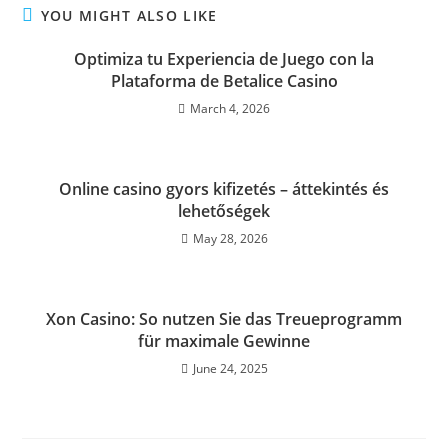
YOU MIGHT ALSO LIKE
Optimiza tu Experiencia de Juego con la
Plataforma de Betalice Casino
March 4, 2026
Online casino gyors kifizetés – áttekintés és
lehetőségek
May 28, 2026
Xon Casino: So nutzen Sie das Treueprogramm
für maximale Gewinne
June 24, 2025