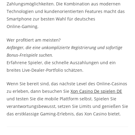
Zahlungsmöglichkeiten. Die Kombination aus modernen
Technologien und kundenorientierten Features macht das
Smartphone zur besten Wahl für deutsches
Online‑Gaming.
Wer profitiert am meisten?
Anfänger, die eine unkomplizierte Registrierung und sofortige
Bonus‑Freispiele suchen.
Erfahrene Spieler, die schnelle Auszahlungen und ein
breites Live‑Dealer‑Portfolio schätzen.
Wenn Sie bereit sind, das nächste Level des Online‑Casinos
zu erleben, dann besuchen Sie
Xon Casino De spielen DE
und testen Sie die mobile Plattform selbst. Spielen Sie
verantwortungsbewusst, setzen Sie Limits und genießen Sie
das erstklassige Gaming‑Erlebnis, das Xon Casino bietet.