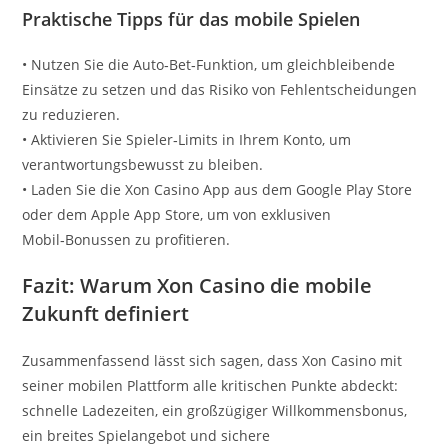
Praktische Tipps für das mobile Spielen
• Nutzen Sie die Auto‑Bet‑Funktion, um gleichbleibende
Einsätze zu setzen und das Risiko von Fehlentscheidungen
zu reduzieren.
• Aktivieren Sie Spieler‑Limits in Ihrem Konto, um
verantwortungsbewusst zu bleiben.
• Laden Sie die Xon Casino App aus dem Google Play Store
oder dem Apple App Store, um von exklusiven
Mobil‑Bonussen zu profitieren.
Fazit: Warum Xon Casino die mobile
Zukunft definiert
Zusammenfassend lässt sich sagen, dass Xon Casino mit
seiner mobilen Plattform alle kritischen Punkte abdeckt:
schnelle Ladezeiten, ein großzügiger Willkommensbonus,
ein breites Spielangebot und sichere