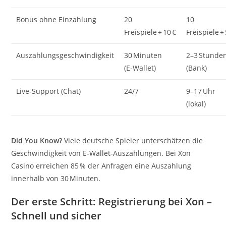
Bonus ohne Einzahlung
20
10
Freispiele + 10 €
Freispiele + 
Auszahlungsgeschwindigkeit
30 Minuten
2–3 Stunde
(E‑Wallet)
(Bank)
Live‑Support (Chat)
24/7
9–17 Uhr
(lokal)
Did You Know?
Viele deutsche Spieler unterschätzen die
Geschwindigkeit von E‑Wallet‑Auszahlungen. Bei Xon
Casino erreichen 85 % der Anfragen eine Auszahlung
innerhalb von 30 Minuten.
Der erste Schritt: Registrierung bei Xon –
Schnell und sicher