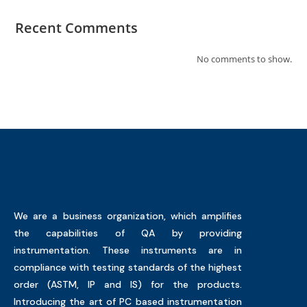
Recent Comments
No comments to show.
We are a business organization, which amplifies
the capabilities of QA by providing
instrumentation. These instruments are in
compliance with testing standards of the highest
order (ASTM, IP and IS) for the products.
Introducing the art of PC based instrumentation