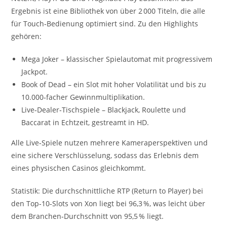
Ergebnis ist eine Bibliothek von über 2 000 Titeln, die alle
für Touch‑Bedienung optimiert sind. Zu den Highlights
gehören:
Mega Joker – klassischer Spielautomat mit progressivem
Jackpot.
Book of Dead – ein Slot mit hoher Volatilität und bis zu
10.000‑facher Gewinnmultiplikation.
Live‑Dealer‑Tischspiele – Blackjack, Roulette und
Baccarat in Echtzeit, gestreamt in HD.
Alle Live‑Spiele nutzen mehrere Kameraperspektiven und
eine sichere Verschlüsselung, sodass das Erlebnis dem
eines physischen Casinos gleichkommt.
Statistik: Die durchschnittliche RTP (Return to Player) bei
den Top‑10‑Slots von Xon liegt bei 96,3 %, was leicht über
dem Branchen‑Durchschnitt von 95,5 % liegt.