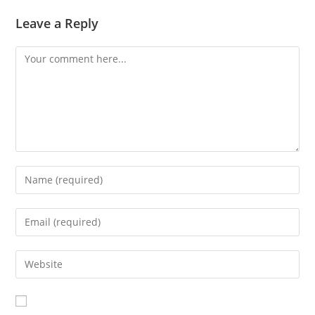
Leave a Reply