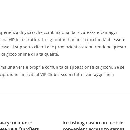
esperienza di gioco che combina qualità, sicurezza e vantaggi
ma VIP ben strutturato, i giocatori hanno l’opportunità di essere
accesso al supporto clienti e le promozioni costanti rendono questo
di gioco online di alta qualità.
, ma una vera e propria comunità di appassionati di giochi. Se sei
ipazione, unisciti al VIP Club e scopri tutti i vantaggi che ti
ны успешного
Ice fishing casino on mobile:
нения в OnlyBets
convenient access to games