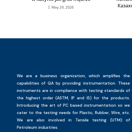
Казах
May 29, 2026
We are a business organization, which amplifies the
capabilities of QA by providing instrumentation. These
instruments are in compliance with testing standards of
the highest order (ASTM, IP and IS) for the products.
Introducing the art of PC based instrumentation so we
cater to the testing needs for Plastic, Rubber, Wire, etc.
We are also involved in Tensile testing (UTM) of
Petroleum industries.