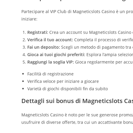
Partecipare al VIP Club di Magneticslots Casino è un p
iniziare:
Registrati:
Crea un account su Magneticslots Casino c
Verifica il tuo account:
Completa il processo di verifi
Fai un deposito:
Scegli un metodo di pagamento tra qu
Gioca ai tuoi giochi preferiti:
Esplora l’ampia selezione
Raggiungi la soglia VIP:
Gioca regolarmente per accum
Facilità di registrazione
Verifica veloce per iniziare a giocare
Varietà di giochi disponibili fin da subito
Dettagli sui bonus di Magneticslots Ca
Magneticslots Casino è noto per le sue generose promozi
usufruire di diverse offerte, tra cui un accattivante bo