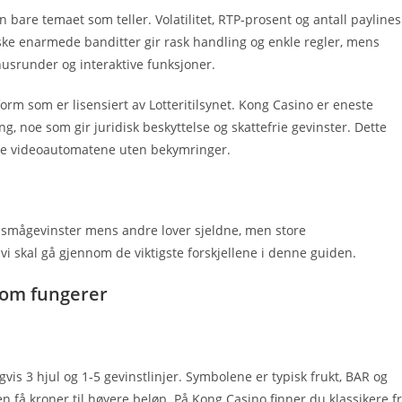
 bare temaet som teller. Volatilitet, RTP‑prosent og antall paylines
ske enarmede banditter gir rask handling og enkle regler, mens
usrunder og interaktive funksjoner.
tform som er lisensiert av Lotteritilsynet. Kong Casino er eneste
ng, noe som gir juridisk beskyttelse og skattefrie gevinster. Dette
este videoautomatene uten bekymringer.
e smågevinster mens andre lover sjeldne, men store
 vi skal gå gjennom de viktigste forskjellene i denne guiden.
som fungerer
gvis 3 hjul og 1‑5 gevinstlinjer. Symbolene er typisk frukt, BAR og
oen få kroner til høyere beløp. På Kong Casino finner du klassikere f