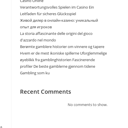
Casino Online
Verantwortungsvolles Spielen im Casino Ein
Leitfaden für sicheres Glücksspiel
Живой дилер в онлайн-казино: уникальный
опыт для игроков
La storia affascinante delle origini del gioco
d'azzardo nel mondo
Berømte gamblere historier om vinnere og tapere
Hvem er de mest ikoniske spillerne Uforglemmelige
øyeblikk fra gamblinghistorien Fascinerende
profiler De beste gamblerne gjennom tidene
Gambling som ku
Recent Comments
No comments to show.
ra