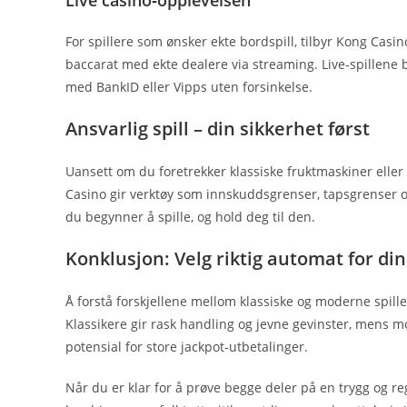
Live casino‑opplevelsen
For spillere som ønsker ekte bordspill, tilbyr Kong Casino
baccarat med ekte dealere via streaming. Live‑spillene
med BankID eller Vipps uten forsinkelse.
Ansvarlig spill – din sikkerhet først
Uansett om du foretrekker klassiske fruktmaskiner eller 
Casino gir verktøy som innskuddsgrenser, tapsgrenser og
du begynner å spille, og hold deg til den.
Konklusjon: Velg riktig automat for din 
Å forstå forskjellene mellom klassiske og moderne spille
Klassikere gir rask handling og jevne gevinster, mens
potensial for store jackpot‑utbetalinger.
Når du er klar for å prøve begge deler på en trygg og re