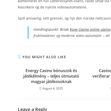
kombinerer en full Lotteritilsynet‑lisens, raske uttak vi
klassikere og de nyeste videoautomatene.
Spill ansvarlig, sett grenser, og nyt den norske nettca
Handlingspunkt: Besøk
Kong Casino online casino
fruktmaskiner og moderne video‑automater – alt i 
YOU MIGHT ALSO LIKE
Energy Casino bónuszok és
Casino
játékélmény – teljes útmutató
verifierar
magyar játékosoknak
August 4, 2025
Leave a Reply