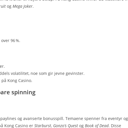
ruit
og
Mega Joker
.
 over 96 %.
er.
ddels volatilitet, noe som gir jevne gevinster.
g på Kong Casino.
are spinning
+ paylines og avanserte bonusspill. Temaene spenner fra eventyr og
 på Kong Casino er
Starburst
,
Gonzo’s Quest
og
Book of Dead
. Disse