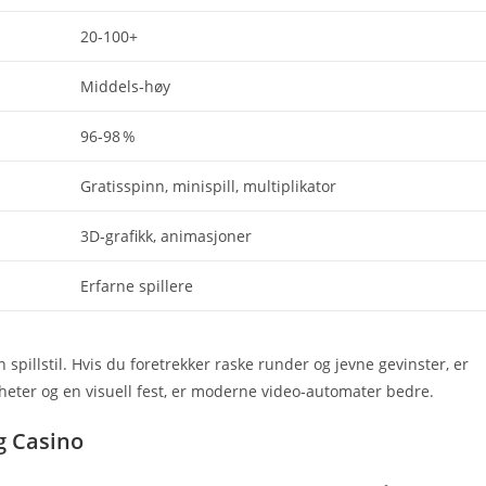
20‑100+
Middels‑høy
96‑98 %
Gratisspinn, minispill, multiplikator
3D‑grafikk, animasjoner
Erfarne spillere
 spillstil. Hvis du foretrekker raske runder og jevne gevinster, er
gheter og en visuell fest, er moderne video‑automater bedre.
ng Casino