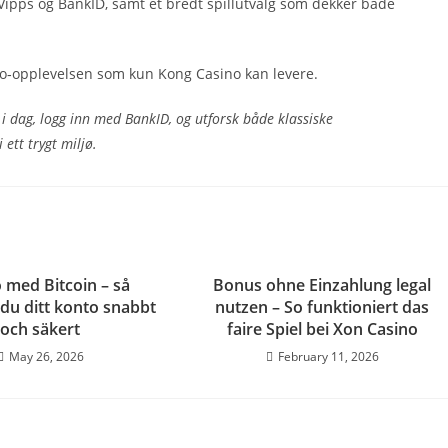
a Vipps og BankID, samt et bredt spillutvalg som dekker både
sino‑opplevelsen som kun Kong Casino kan levere.
i dag, logg inn med BankID, og utforsk både klassiske
ett trygt miljø.
 med Bitcoin – så
Bonus ohne Einzahlung legal
 du ditt konto snabbt
nutzen – So funktioniert das
och säkert
faire Spiel bei Xon Casino
May 26, 2026
February 11, 2026