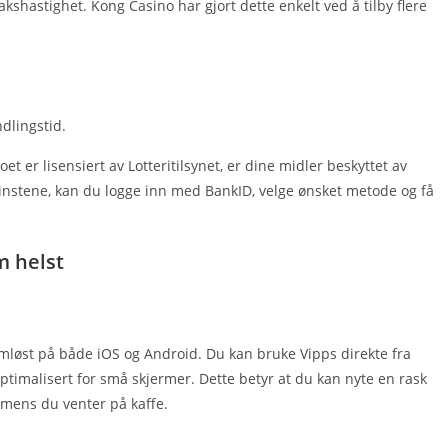
kshastighet. Kong Casino har gjort dette enkelt ved å tilby flere
dlingstid.
t er lisensiert av Lotteritilsynet, er dine midler beskyttet av
evinstene, kan du logge inn med BankID, velge ønsket metode og få
m helst
mløst på både iOS og Android. Du kan bruke Vipps direkte fra
optimalisert for små skjermer. Dette betyr at du kan nyte en rask
mens du venter på kaffe.