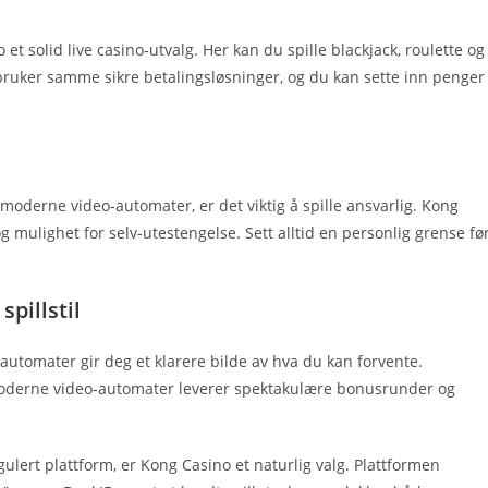
 et solid live casino‑utvalg. Her kan du spille blackjack, roulette og
 bruker samme sikre betalingsløsninger, og du kan sette inn penger
moderne video‑automater, er det viktig å spille ansvarlig. Kong
 mulighet for selv‑utestengelse. Sett alltid en personlig grense fø
spillstil
automater gir deg et klarere bilde av hva du kan forvente.
 moderne video‑automater leverer spektakulære bonusrunder og
gulert plattform, er Kong Casino et naturlig valg. Plattformen