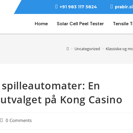
+91 983 117 5824
prabir.s
Home
Solar Cell Peel Tester
Tensile T
>
Uncategorized
>
Klassiske og mo
spilleautomater: En
llutvalget på Kong Casino
0 Comments