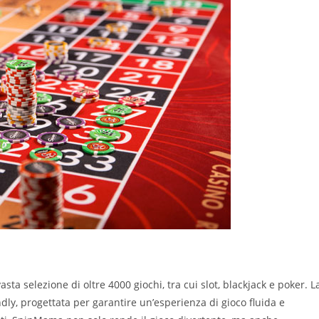
a selezione di oltre 4000 giochi, tra cui slot, blackjack e poker. L
ndly, progettata per garantire un’esperienza di gioco fluida e