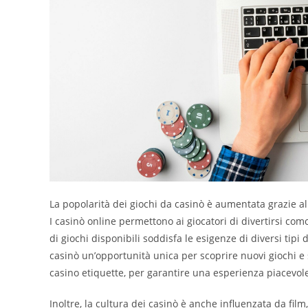
La popolarità dei giochi da casinò è aumentata grazie all
I casinò online permettono ai giocatori di divertirsi c
di giochi disponibili soddisfa le esigenze di diversi tipi 
casinò un’opportunità unica per scoprire nuovi giochi e s
casino etiquette, per garantire una esperienza piacevole
Inoltre, la cultura dei casinò è anche influenzata da fil