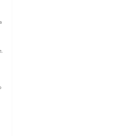
a
e,
o