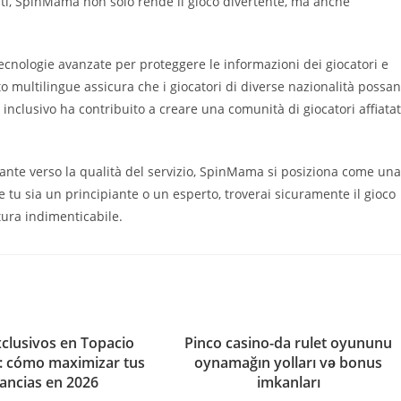
ti, SpinMama non solo rende il gioco divertente, ma anche
ecnologie avanzate per proteggere le informazioni dei giocatori e
to multilingue assicura che i giocatori di diverse nazionalità possa
inclusivo ha contribuito a creare una comunità di giocatori affiata
nte verso la qualità del servizio, SpinMama si posiziona come una
he tu sia un principiante o un esperto, troverai sicuramente il gioco
tura indimenticabile.
clusivos en Topacio
Pinco casino-da rulet oyununu
a: cómo maximizar tus
oynamağın yolları və bonus
ancias en 2026
imkanları