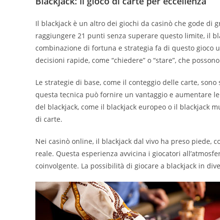
Blackjack: il gioco di carte per eccellenza
Il blackjack è un altro dei giochi da casinò che gode di g
raggiungere 21 punti senza superare questo limite, il blac
combinazione di fortuna e strategia fa di questo gioco u
decisioni rapide, come “chiedere” o “stare”, che possono 
Le strategie di base, come il conteggio delle carte, sono
questa tecnica può fornire un vantaggio e aumentare le poss
del blackjack, come il blackjack europeo o il blackjack
di carte.
Nei casinò online, il blackjack dal vivo ha preso piede, 
reale. Questa esperienza avvicina i giocatori all’atmosfe
coinvolgente. La possibilità di giocare a blackjack in di