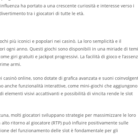
influenza ha portato a una crescente curiosità e interesse verso i
divertimento tra i giocatori di tutte le età.
i più iconici e popolari nei casinò. La loro semplicità e il
tori ogni anno. Questi giochi sono disponibili in una miriade di tem
me giri gratuiti e jackpot progressivi. La facilità di gioco e l’assen
prime armi.
 casinò online, sono dotate di grafica avanzata e suoni coinvolgent
ono anche funzionalità interattive, come mini-giochi che aggiungono
 elementi visivi accattivanti e possibilità di vincita rende le slot
una, molti giocatori sviluppano strategie per massimizzare le loro
n alto ritorno al giocatore (RTP) può influire positivamente sulle
sione del funzionamento delle slot è fondamentale per gli