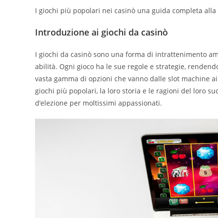
I giochi più popolari nei casinò una guida completa all
Introduzione ai giochi da casinò
I giochi da casinò sono una forma di intrattenimento am
abilità. Ogni gioco ha le sue regole e strategie, rendendol
vasta gamma di opzioni che vanno dalle slot machine ai g
giochi più popolari, la loro storia e le ragioni del loro s
d’elezione per moltissimi appassionati.