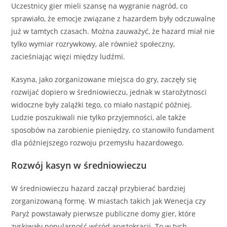
Uczestnicy gier mieli szansę na wygranie nagród, co
sprawiało, że emocje związane z hazardem były odczuwalne
już w tamtych czasach. Można zauważyć, że hazard miał nie
tylko wymiar rozrywkowy, ale również społeczny,
zacieśniając więzi między ludźmi.
Kasyna, jako zorganizowane miejsca do gry, zaczęły się
rozwijać dopiero w średniowieczu, jednak w starożytnosci
widoczne były zalążki tego, co miało nastąpić później.
Ludzie poszukiwali nie tylko przyjemności, ale także
sposobów na zarobienie pieniędzy, co stanowiło fundament
dla późniejszego rozwoju przemysłu hazardowego.
Rozwój kasyn w średniowieczu
W średniowieczu hazard zaczął przybierać bardziej
zorganizowaną formę. W miastach takich jak Wenecja czy
Paryż powstawały pierwsze publiczne domy gier, które
zyskiwały popularność wśród arystokracji. To w tych