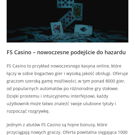
FS Casino – nowoczesne podejście do hazardu
FS Casino to przykład nowoczesnego kasyna online, które
łączy w sobie bogactwo gier i wysoką jakość obsługi. Oferuje
graczom szeroką gamę możliwości, w tym ponad 8000 gier,
od popularnych automatów po różnorodne gry stołowe.
Dzięki prostemu i intuicyjnemu interfejsowi, każdy
użytkownik może łatwo znaleźć swoje ulubione tytuły i
rozpocząć rozgrywkę.
Jednym z atutów FS Casino są hojne bonusy, które
przyciągają nowych graczy. Oferta powitalna sięgająca 1000