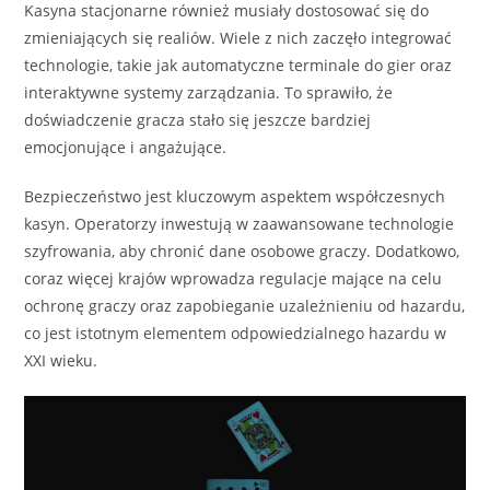
Kasyna stacjonarne również musiały dostosować się do
zmieniających się realiów. Wiele z nich zaczęło integrować
technologie, takie jak automatyczne terminale do gier oraz
interaktywne systemy zarządzania. To sprawiło, że
doświadczenie gracza stało się jeszcze bardziej
emocjonujące i angażujące.
Bezpieczeństwo jest kluczowym aspektem współczesnych
kasyn. Operatorzy inwestują w zaawansowane technologie
szyfrowania, aby chronić dane osobowe graczy. Dodatkowo,
coraz więcej krajów wprowadza regulacje mające na celu
ochronę graczy oraz zapobieganie uzależnieniu od hazardu,
co jest istotnym elementem odpowiedzialnego hazardu w
XXI wieku.