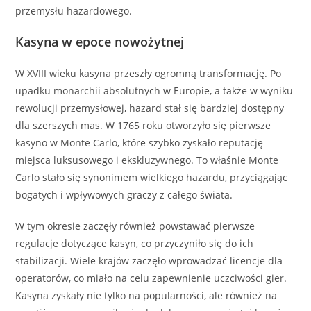
przemysłu hazardowego.
Kasyna w epoce nowożytnej
W XVIII wieku kasyna przeszły ogromną transformację. Po
upadku monarchii absolutnych w Europie, a także w wyniku
rewolucji przemysłowej, hazard stał się bardziej dostępny
dla szerszych mas. W 1765 roku otworzyło się pierwsze
kasyno w Monte Carlo, które szybko zyskało reputację
miejsca luksusowego i ekskluzywnego. To właśnie Monte
Carlo stało się synonimem wielkiego hazardu, przyciągając
bogatych i wpływowych graczy z całego świata.
W tym okresie zaczęły również powstawać pierwsze
regulacje dotyczące kasyn, co przyczyniło się do ich
stabilizacji. Wiele krajów zaczęło wprowadzać licencje dla
operatorów, co miało na celu zapewnienie uczciwości gier.
Kasyna zyskały nie tylko na popularności, ale również na