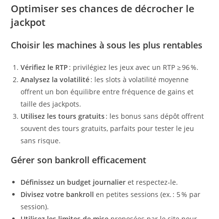
Optimiser ses chances de décrocher le
jackpot
Choisir les machines à sous les plus rentables
Vérifiez le RTP
: privilégiez les jeux avec un RTP ≥ 96 %.
Analysez la volatilité
: les slots à volatilité moyenne
offrent un bon équilibre entre fréquence de gains et
taille des jackpots.
Utilisez les tours gratuits
: les bonus sans dépôt offrent
souvent des tours gratuits, parfaits pour tester le jeu
sans risque.
Gérer son bankroll efficacement
Définissez un budget journalier
et respectez‑le.
Divisez votre bankroll
en petites sessions (ex. : 5 % par
session).
Utilisez les limites de mise
proposées par le site pour