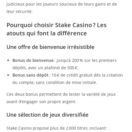
judicieux pour les joueurs soucieux de leurs gains et de
leur sécurité.
Pourquoi choisir Stake Casino ? Les
atouts qui font la différence
Une offre de bienvenue irrésistible
Bonus de bienvenue
: jusqu’à 200 % sur les premiers
dépôts, avec un plafond de 500 €.
Bonus sans dépôt
: 10 € de crédit gratuit dès la création
du compte, sans condition de mise initiale.
Ces deux bonus permettent de tester la variété de jeux
avant d’engager son propre argent.
Une sélection de jeux diversifiée
Stake Casino propose plus de 2 000 titres, incluant :