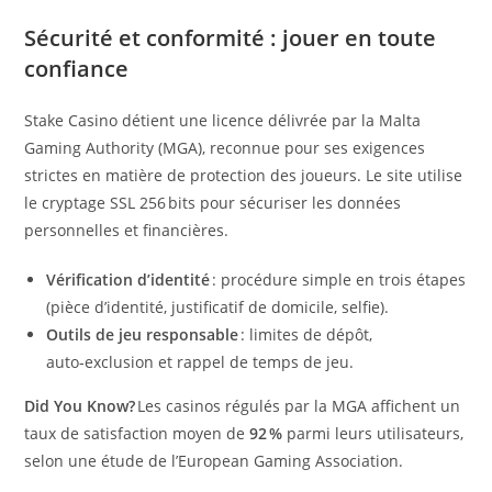
Sécurité et conformité : jouer en toute
confiance
Stake Casino détient une licence délivrée par la Malta
Gaming Authority (MGA), reconnue pour ses exigences
strictes en matière de protection des joueurs. Le site utilise
le cryptage SSL 256 bits pour sécuriser les données
personnelles et financières.
Vérification d’identité
: procédure simple en trois étapes
(pièce d’identité, justificatif de domicile, selfie).
Outils de jeu responsable
: limites de dépôt,
auto‑exclusion et rappel de temps de jeu.
Did You Know?
Les casinos régulés par la MGA affichent un
taux de satisfaction moyen de
92 %
parmi leurs utilisateurs,
selon une étude de l’European Gaming Association.