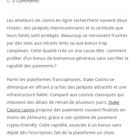
0 Comments
Les amateurs de casino en ligne recherchent souvent deux
choses : des jackpots impressionnants et la certitude que
leurs fonds sont protégés. Beaucoup se retrouvent frustrés
par des sites aux retraits lents ou aux bonus trop
complexes. Cette dualité crée un vrai casse‑tête : comment
profiter d’un bonus de bienvenue généreux sans sacrifier la
rapidité des paiements ?
Parmi les plateformes francophones, Stake Casino se
démarque en offrant à la fois des jackpots attractifs et une
infrastructure fiable. Comparé aux casinos classiques qui
imposent des délais de retrait de plusieurs jours,
Stake
Casino casino
propose des paiements souvent finalisés en
moins de 24 heures, grâce à son système de paiement
crypto‑friendly. Cette rapidité, associée à un bonus sans
dépôt dès l’inscription, fait de la plateforme un choix