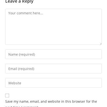
Leave a Reply
Save my name, email, and website in this browser for the