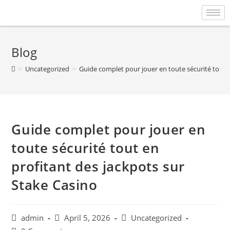
Blog
>
Uncategorized
>
Guide complet pour jouer en toute sécurité tout e
Guide complet pour jouer en
toute sécurité tout en
profitant des jackpots sur
Stake Casino
admin
April 5, 2026
Uncategorized