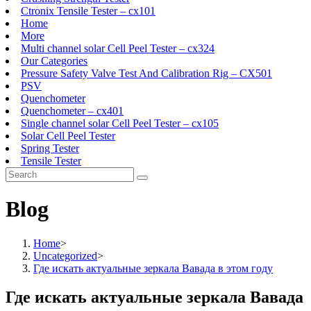
Ctronix Tensile Tester – cx101
Home
More
Multi channel solar Cell Peel Tester – cx324
Our Categories
Pressure Safety Valve Test And Calibration Rig – CX501
PSV
Quenchometer
Quenchometer – cx401
Single channel solar Cell Peel Tester – cx105
Solar Cell Peel Tester
Spring Tester
Tensile Tester
Blog
Home
>
Uncategorized
>
Где искать актуальные зеркала Вавада в этом году
Где искать актуальные зеркала Вавада