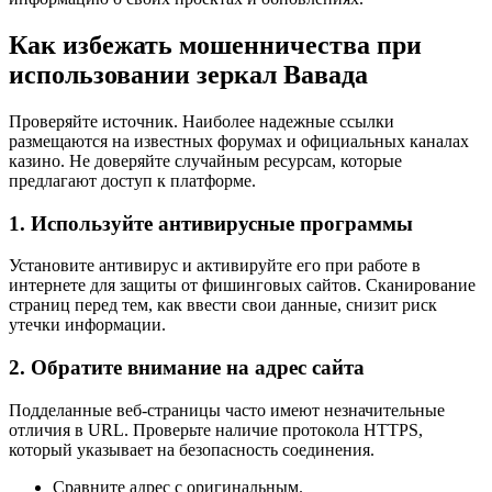
Как избежать мошенничества при
использовании зеркал Вавада
Проверяйте источник. Наиболее надежные ссылки
размещаются на известных форумах и официальных каналах
казино. Не доверяйте случайным ресурсам, которые
предлагают доступ к платформе.
1. Используйте антивирусные программы
Установите антивирус и активируйте его при работе в
интернете для защиты от фишинговых сайтов. Сканирование
страниц перед тем, как ввести свои данные, снизит риск
утечки информации.
2. Обратите внимание на адрес сайта
Подделанные веб-страницы часто имеют незначительные
отличия в URL. Проверьте наличие протокола HTTPS,
который указывает на безопасность соединения.
Сравните адрес с оригинальным.