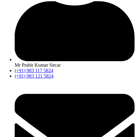
Mr Prabir Kumar Sircar
(+91) 983 117 5824
(+91) 983 121 5824