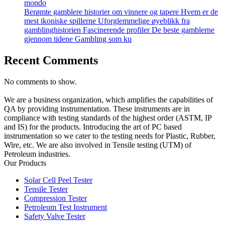
mondo
Berømte gamblere historier om vinnere og tapere Hvem er de
mest ikoniske spillerne Uforglemmelige øyeblikk fra
gamblinghistorien Fascinerende profiler De beste gamblerne
gjennom tidene Gambling som ku
Recent Comments
No comments to show.
We are a business organization, which amplifies the capabilities of
QA by providing instrumentation. These instruments are in
compliance with testing standards of the highest order (ASTM, IP
and IS) for the products. Introducing the art of PC based
instrumentation so we cater to the testing needs for Plastic, Rubber,
Wire, etc. We are also involved in Tensile testing (UTM) of
Petroleum industries.
Our Products
Solar Cell Peel Tester
Tensile Tester
Compression Tester
Petroleum Test Instrument
Safety Valve Tester