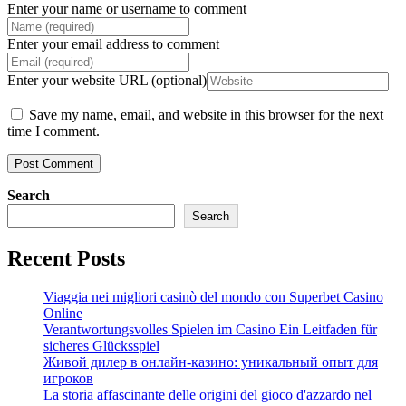
Enter your name or username to comment
Enter your email address to comment
Enter your website URL (optional)
Save my name, email, and website in this browser for the next
time I comment.
Search
Search
Recent Posts
Viaggia nei migliori casinò del mondo con Superbet Casino
Online
Verantwortungsvolles Spielen im Casino Ein Leitfaden für
sicheres Glücksspiel
Живой дилер в онлайн-казино: уникальный опыт для
игроков
La storia affascinante delle origini del gioco d'azzardo nel