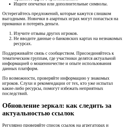
Ищите опечатки или дополнительные символы.
Остерегайтесь предложений, которые кажутся слишком
выгодными. Новички в азартных играх могут попасться на
приманки и потерять деньги.
Изучите отзывы других игроков.
Не вводите данные о банковских картах на незнакомых
ресурсах.
Поддерживайте связь с сообществом. Присоединяйтесь к
тематическим группам, где участники делятся актуальной
информацией о мошенничестве и опыте использования
данных платформ.
По возможности, проверяйте информацию у знакомых
игроков. Слухи и рекомендации от тех, кто уже испытал
какие-либо ресурсы, помогут избежать неприятных
последствий.
Обновление зеркал: как следить за
актуальностью ссылок
Регулярно проверяйте список ссылок на агрегаторах и