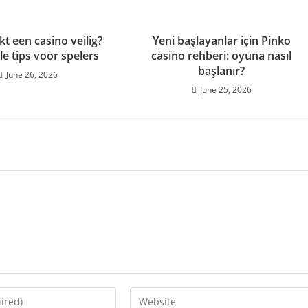
t een casino veilig?
Yeni başlayanlar için Pinko
le tips voor spelers
casino rehberi: oyuna nasıl
başlanır?
June 26, 2026
June 25, 2026