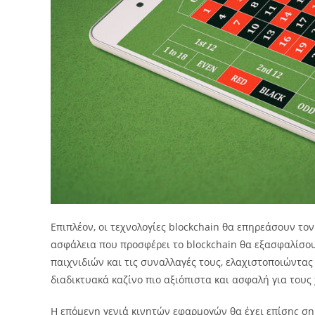
Επιπλέον, οι τεχνολογίες blockchain θα επηρεάσουν τον
ασφάλεια που προσφέρει το blockchain θα εξασφαλίσου
παιχνιδιών και τις συναλλαγές τους, ελαχιστοποιώντας
διαδικτυακά καζίνο πιο αξιόπιστα και ασφαλή για τους
Η επόμενη γενιά κινητών εφαρμογών θα έχει επίσης σ