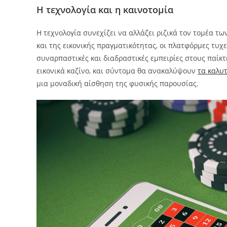
Η τεχνολογία και η καινοτομία
Η τεχνολογία συνεχίζει να αλλάζει ριζικά τον τομέα 
και της εικονικής πραγματικότητας, οι πλατφόρμες τυ
συναρπαστικές και διαδραστικές εμπειρίες στους παίκτ
εικονικά καζίνο, και σύντομα θα ανακαλύψουν
τα καλυ
μια μοναδική αίσθηση της φυσικής παρουσίας.