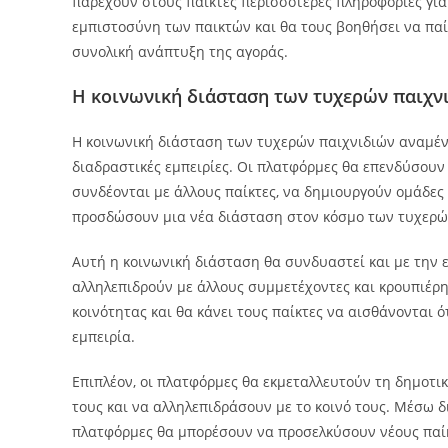
παρέχουν στους παίκτες περισσότερες πληροφορίες για 
εμπιστοσύνη των παικτών και θα τους βοηθήσει να πα
συνολική ανάπτυξη της αγοράς.
Η κοινωνική διάσταση των τυχερών παιχν
Η κοινωνική διάσταση των τυχερών παιχνιδιών αναμένε
διαδραστικές εμπειρίες. Οι πλατφόρμες θα επενδύσουν
συνδέονται με άλλους παίκτες, να δημιουργούν ομάδες 
προσδώσουν μια νέα διάσταση στον κόσμο των τυχερών 
Αυτή η κοινωνική διάσταση θα συνδυαστεί και με την εμ
αλληλεπιδρούν με άλλους συμμετέχοντες και κρουπιέρ
κοινότητας και θα κάνει τους παίκτες να αισθάνονται 
εμπειρία.
Επιπλέον, οι πλατφόρμες θα εκμεταλλευτούν τη δημοτι
τους και να αλληλεπιδράσουν με το κοινό τους. Μέσω 
πλατφόρμες θα μπορέσουν να προσελκύσουν νέους παί