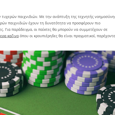
των τυχερών παιχνιδιών. Με την ανάπτυξη της τεχνητής νοημοσύνη
χερών παιχνιδιών έχουν τη δυνατότητα να προσφέρουν πιο
ες. Για παράδειγμα, οι παίκτες θα μπορούν να συμμετέχουν σε
τερα καζινο
όπου οι κρουπιέρηδες θα είναι πραγματικοί, παρέχοντ