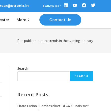
ircar@ctronix.in
Follow Us :
ester
More
Contact Us
>
public
>
Future Trends in the Gaming Industry
Search
SEARCH
Recent Posts
Lizaro Casino Suomi: asiakastuki 24/7 – näin saat