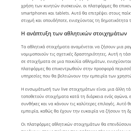
χρήση των κινητών συσκευών, οι πλατφόρμες θα επικε
smartphones και tablets. Αυτό θα επιτρέψει στους πα
στιγμή και οπουδήποτε, ενισχύοντας τη δημοτικότητα 
Η ανάπτυξη των αθλητικών στοιχημάτων
Τα αθλητικά στοιχήματα αναμένεται να ζήσουν μια ραγ
νομιμοποιούν τις σχετικές δραστηριότητες. Αυτή η τάσ
σε στοιχήματα σε μια ποικιλία αθλημάτων, ενισχύοντα
πλατφόρμες θα επικεντρωθούν στην προσφορά περισσό
υπηρεσίες που θα βελτιώνουν την εμπειρία των χρηστ
Η ενσωμάτωσή των live στοιχημάτων είναι μια άλλη τά
τοποθετούν στοιχήματα κατά τη διάρκεια ενός αγώνα, 
συνθήκες και να κάνουν τις καλύτερες επιλογές. Αυτό θ
εμπειρία, καθώς θα έχουν την ευκαιρία να ζήσουν τη δ
Οι πλατφόρμες αθλητικών στοιχημάτων θα επενδύσουν ε