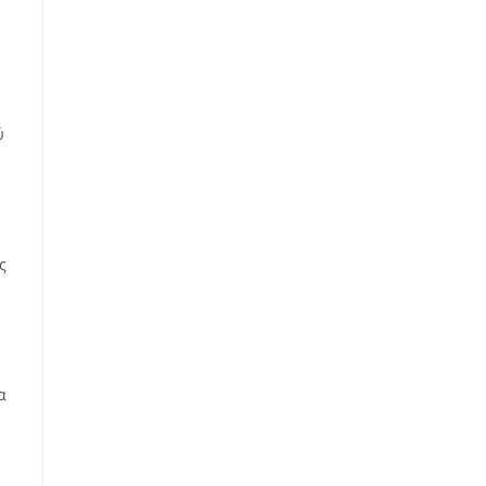
ύ
ς
α