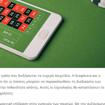
 τρόπο που διεξάγονται τα τυχερά παιχνίδια. Η διαφάνεια και η
ν ότι οι παίκτες μπορούν να παρακολουθούν τη διαδικασία των
 την πιθανότητα απάτης. Αυτές οι τεχνολογίες θα καταστήσουν τα
 χρήστες.
ημαντική επίδραση στην εμπειρία των παικτών. Με την αυξανόμεν