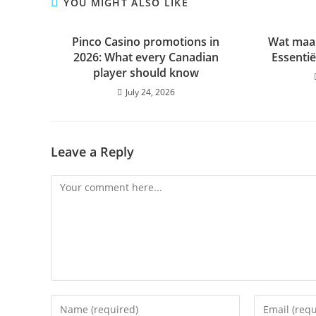
YOU MIGHT ALSO LIKE
Pinco Casino promotions in
Wat maak
2026: What every Canadian
Essentië
player should know
July 24, 2026
Leave a Reply