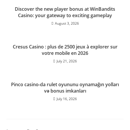
Discover the new player bonus at WinBandits
Casino: your gateway to exciting gameplay
August 3, 2026
Cresus Casino : plus de 2500 jeux à explorer sur
votre mobile en 2026
July 21, 2026
Pinco casino-da rulet oyununu oynamağın yolları
və bonus imkanları
July 16, 2026