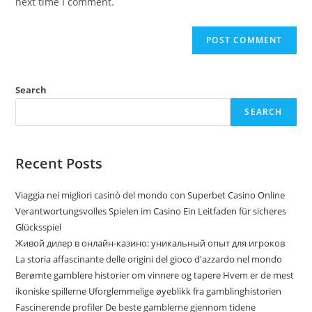
next time I comment.
Search
SEARCH
Recent Posts
Viaggia nei migliori casinò del mondo con Superbet Casino Online
Verantwortungsvolles Spielen im Casino Ein Leitfaden für sicheres
Glücksspiel
Живой дилер в онлайн-казино: уникальный опыт для игроков
La storia affascinante delle origini del gioco d'azzardo nel mondo
Berømte gamblere historier om vinnere og tapere Hvem er de mest
ikoniske spillerne Uforglemmelige øyeblikk fra gamblinghistorien
Fascinerende profiler De beste gamblerne gjennom tidene