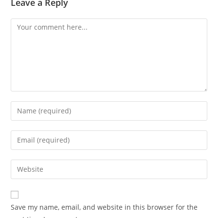
Leave a Reply
Save my name, email, and website in this browser for the