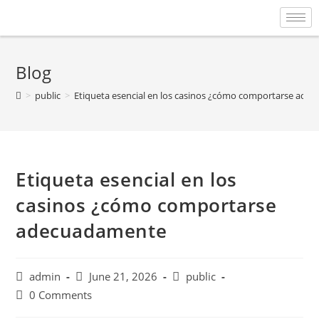
Blog
>
public
>
Etiqueta esencial en los casinos ¿cómo comportarse ad
Etiqueta esencial en los
casinos ¿cómo comportarse
adecuadamente
admin
June 21, 2026
public
0 Comments