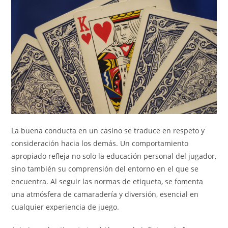
La buena conducta en un casino se traduce en respeto y
consideración hacia los demás. Un comportamiento
apropiado refleja no solo la educación personal del jugador,
sino también su comprensión del entorno en el que se
encuentra. Al seguir las normas de etiqueta, se fomenta
una atmósfera de camaradería y diversión, esencial en
cualquier experiencia de juego.