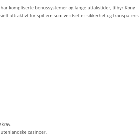
ar kompliserte bonussystemer og lange uttakstider, tilbyr Kong
sielt attraktivt for spillere som verdsetter sikkerhet og transparens
skrav.
utenlandske casinoer.