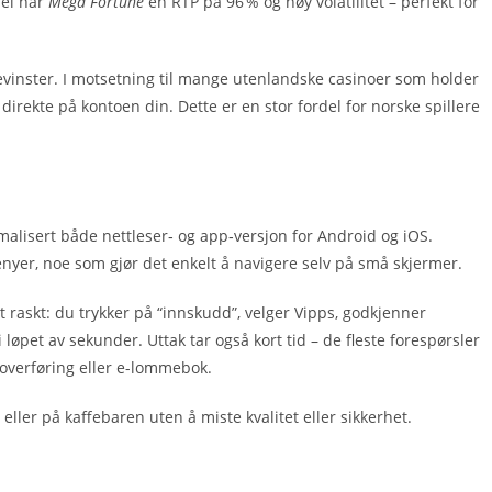
pel har
Mega Fortune
en RTP på 96 % og høy volatilitet – perfekt for
 gevinster. I motsetning til mange utenlandske casinoer som holder
 direkte på kontoen din. Dette er en stor fordel for norske spillere
imalisert både nettleser‑ og app‑versjon for Android og iOS.
nyer, noe som gjør det enkelt å navigere selv på små skjermer.
t raskt: du trykker på “innskudd”, velger Vipps, godkjenner
løpet av sekunder. Uttak tar også kort tid – de fleste forespørsler
overføring eller e-lommebok.
 eller på kaffebaren uten å miste kvalitet eller sikkerhet.