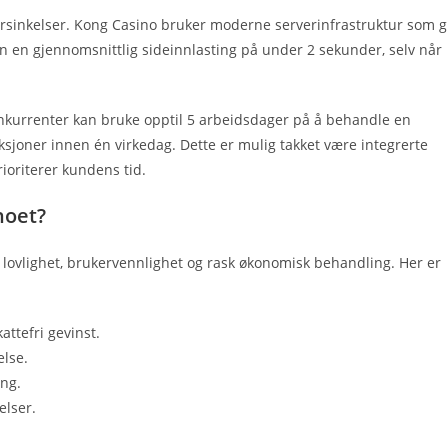
 forsinkelser. Kong Casino bruker moderne serverinfrastruktur som g
ormen en gjennomsnittlig sideinnlasting på under 2 sekunder, selv når
kurrenter kan bruke opptil 5 arbeidsdager på å behandle en
aksjoner innen én virkedag. Dette er mulig takket være integrerte
ioriterer kundens tid.
noet?
lovlighet, brukervennlighet og rask økonomisk behandling. Her er
attefri gevinst.
else.
ing.
elser.