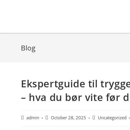
Blog
Ekspertguide til trygg
– hva du bør vite før 
admin
October 28, 2025
Uncategorized