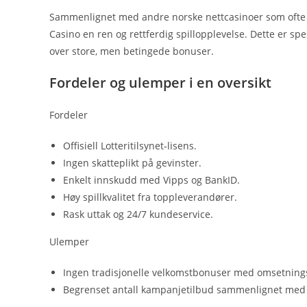
Sammenlignet med andre norske nettcasinoer som ofte h
Casino en ren og rettferdig spillopplevelse. Dette er spe
over store, men betingede bonuser.
Fordeler og ulemper i en oversikt
Fordeler
Offisiell Lotteritilsynet‑lisens.
Ingen skatteplikt på gevinster.
Enkelt innskudd med Vipps og BankID.
Høy spillkvalitet fra toppleverandører.
Rask uttak og 24/7 kundeservice.
Ulemper
Ingen tradisjonelle velkomstbonuser med omsetning
Begrenset antall kampanjetilbud sammenlignet med 