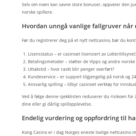
Selv om noen kan savne store bonuser, oppveier den juri
norske spillere.
Hvordan unngå vanlige fallgruver når 
Før du registrerer deg på et nytt nettcasino, bør du kont
Lisensstatus – er casinoet lisensiert av Lotteritilsynet
Betalingsmetoder – støtter de Vipps og andre norske
Uttakstid – hvor raskt blir penger overført?
Kundeservice – er support tilgjengelig på norsk og 24
Ansvarlig spilling – tilbyr casinoet verktøy for inns
Ved å følge denne sjekklisten reduserer du risikoen fo
dine eller gi dårlig spillopplevelse.
Endelig vurdering og oppfordring til h
Kong Casino er i dag Norges eneste lovlige nettcasino me