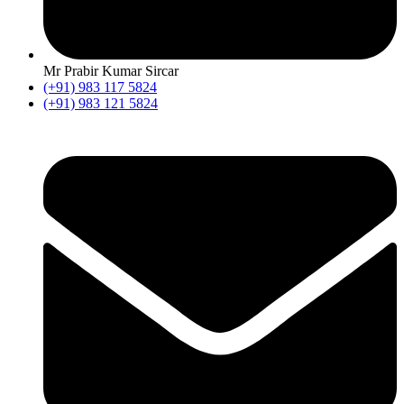
Mr Prabir Kumar Sircar
(+91) 983 117 5824
(+91) 983 121 5824