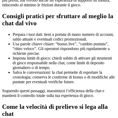
più premi, ma vivono anche un’esperienza di supporto su misura,
riducendo al minimo le frizioni durante il gioco.
Consigli pratici per sfruttare al meglio la
chat dal vivo
Prepara i tuoi dati: tieni a portata di mano numero di account,
saldo attuale e eventuali codici promozionali.
Usa parole chiave chiare: “bonus live”, “cambio puntata”,
“ritiro veloce”. Gli operatori rispondono più rapidamente a
richieste precise.
Imposta limiti di gioco: chiedi subito di attivare gli strumenti
di gioco responsabile nella chat, come limiti di deposito
giornaliero o di tempo.
Salva le conversazioni: la chat permette di esportare la
cronologia; conserva le conferme di bonus o di modifiche alle
puntate per eventuali verifiche future.
Seguendo questi passaggi, massimizzi l’efficienza della chat e
mantieni il controllo totale sulla tua esperienza di gioco.
Come la velocità di prelievo si lega alla
chat