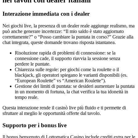
nei tavoli con dealer italiani
Interazione immediata con i dealer
Nei giochi live, la presenza di un dealer reale aggiunge realismo, ma
può anche generare incertezze: “Il mio saldo è stato aggiornato
correttamente?” o “Posso cambiare la puntata in corso?” Grazie alla
chat integrata, queste domande trovano risposta istantanea.
Risoluzione rapida di problemi di connessione: se la
connessione cade, il supporto riavvia la sessione senza
perdere le puntate.
Chiarezza sulle regole: per giochi come la roulette o il
blackjack, gli operatori spiegano le varianti disponibili (es.
“European Roulette” vs “American Roulette”).
Gestione dei limiti di puntata: se desideri aumentare la puntata
in un momento di fortuna, la chat verifica la tua idoneità in
tempo reale.
Questa interazione rende il casinò live più fluido e ti permette di
sfruttare al meglio le opportunità offerte dal tavolo.
Supporto per i bonus live
Il bonus benvenuto di Lottomatica Casino include crediti extra per le