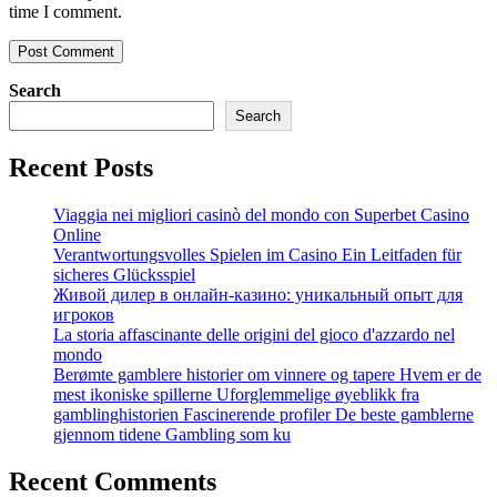
time I comment.
Search
Search
Recent Posts
Viaggia nei migliori casinò del mondo con Superbet Casino
Online
Verantwortungsvolles Spielen im Casino Ein Leitfaden für
sicheres Glücksspiel
Живой дилер в онлайн-казино: уникальный опыт для
игроков
La storia affascinante delle origini del gioco d'azzardo nel
mondo
Berømte gamblere historier om vinnere og tapere Hvem er de
mest ikoniske spillerne Uforglemmelige øyeblikk fra
gamblinghistorien Fascinerende profiler De beste gamblerne
gjennom tidene Gambling som ku
Recent Comments