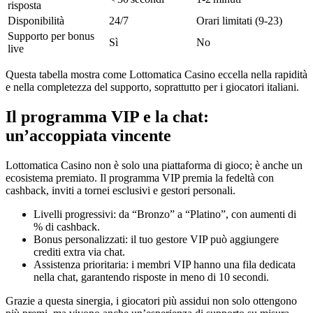
risposta
Disponibilità
24/7
Orari limitati (9‑23)
Supporto per bonus
Sì
No
live
Questa tabella mostra come Lottomatica Casino eccella nella rapidità
e nella completezza del supporto, soprattutto per i giocatori italiani.
Il programma VIP e la chat:
un’accoppiata vincente
Lottomatica Casino non è solo una piattaforma di gioco; è anche un
ecosistema premiato. Il programma VIP premia la fedeltà con
cashback, inviti a tornei esclusivi e gestori personali.
Livelli progressivi: da “Bronzo” a “Platino”, con aumenti di
% di cashback.
Bonus personalizzati: il tuo gestore VIP può aggiungere
crediti extra via chat.
Assistenza prioritaria: i membri VIP hanno una fila dedicata
nella chat, garantendo risposte in meno di 10 secondi.
Grazie a questa sinergia, i giocatori più assidui non solo ottengono