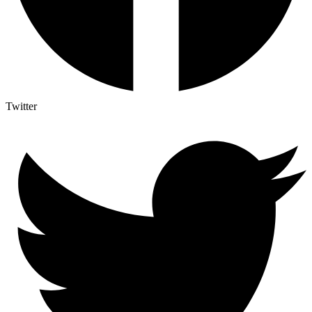
Twitter