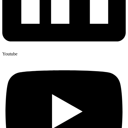
Youtube