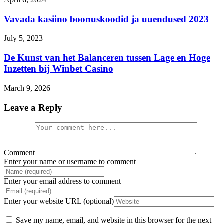
Vavada kasiino boonuskoodid ja uuendused 2023
July 5, 2023
De Kunst van het Balanceren tussen Lage en Hoge
Inzetten bij Winbet Casino
March 9, 2026
Leave a Reply
Comment
Enter your name or username to comment
Enter your email address to comment
Enter your website URL (optional)
Save my name, email, and website in this browser for the next