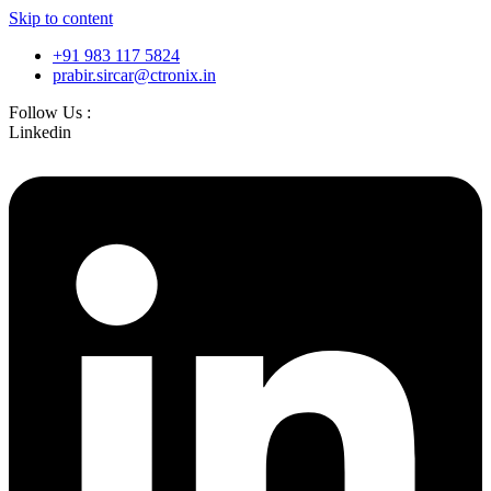
Skip to content
+91 983 117 5824
prabir.sircar@ctronix.in
Follow Us :
Linkedin