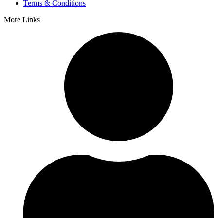
Terms & Conditions
More Links