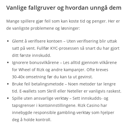
Vanlige fallgruver og hvordan unngå dem
Mange spillere gjør feil som kan koste tid og penger. Her er
de vanligste problemene og løsninger:
Glemt å verifisere kontoen – Uten verifisering blir uttak
satt på vent. Fullfør KYC‑prosessen så snart du har gjort
ditt første innskudd.
Ignorere bonusvilkårene – Les alltid gjennom vilkårene
for Wheel of Rizk og andre kampanjer. Ofte kreves
30‑40x omsetning før du kan ta ut gevinst.
Bruke feil betalingsmetode – Noen metoder tar lengre
tid. E‑wallets som Skrill eller Neteller er vanligvis raskest.
Spille uten ansvarlige verktøy – Sett innskudds‑ og
tapsgrenser i kontoinnstillingene. Rizk Casino har
innebygde responsible gambling‑verktøy som hjelper
deg å holde kontroll.