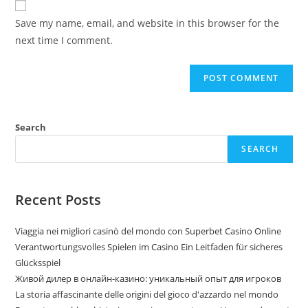
Save my name, email, and website in this browser for the
next time I comment.
Search
SEARCH
Recent Posts
Viaggia nei migliori casinò del mondo con Superbet Casino Online
Verantwortungsvolles Spielen im Casino Ein Leitfaden für sicheres
Glücksspiel
Живой дилер в онлайн-казино: уникальный опыт для игроков
La storia affascinante delle origini del gioco d'azzardo nel mondo