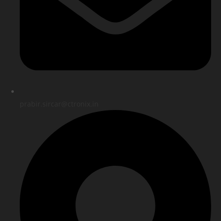
prabir.sircar@ctronix.in