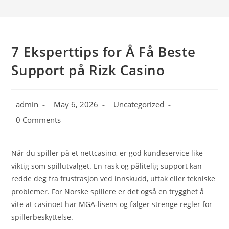
7 Eksperttips for Å Få Beste
Support på Rizk Casino
admin
May 6, 2026
Uncategorized
0 Comments
Når du spiller på et nettcasino, er god kundeservice like
viktig som spillutvalget. En rask og pålitelig support kan
redde deg fra frustrasjon ved innskudd, uttak eller tekniske
problemer. For Norske spillere er det også en trygghet å
vite at casinoet har MGA‑lisens og følger strenge regler for
spillerbeskyttelse.