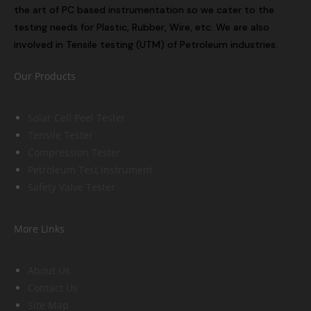
the art of PC based instrumentation so we cater to the
testing needs for Plastic, Rubber, Wire, etc. We are also
involved in Tensile testing (UTM) of Petroleum industries.
Our Products
Solar Cell Peel Tester
Tensile Tester
Compression Tester
Petroleum Test Instrument
Safety Valve Tester
More Links
About Us
Contact Us
Site Map