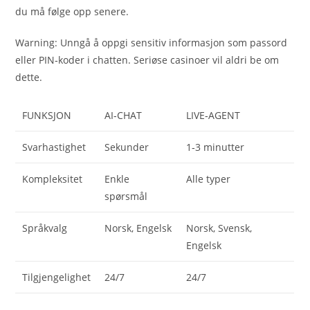
du må følge opp senere.
Warning: Unngå å oppgi sensitiv informasjon som passord
eller PIN‑koder i chatten. Seriøse casinoer vil aldri be om
dette.
FUNKSJON
AI‑CHAT
LIVE‑AGENT
Svarhastighet
Sekunder
1‑3 minutter
Kompleksitet
Enkle
Alle typer
spørsmål
Språkvalg
Norsk, Engelsk
Norsk, Svensk,
Engelsk
Tilgjengelighet
24/7
24/7